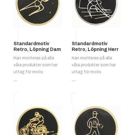
Standardmotiv
Standardmotiv
Retro, Löpning Dam
Retro, Löpning Herr
Kan monteras på alla
Kan monteras på alla
våra produkter som har
våra produkter som har
uttag för motiv.
uttag för motiv.
...
...