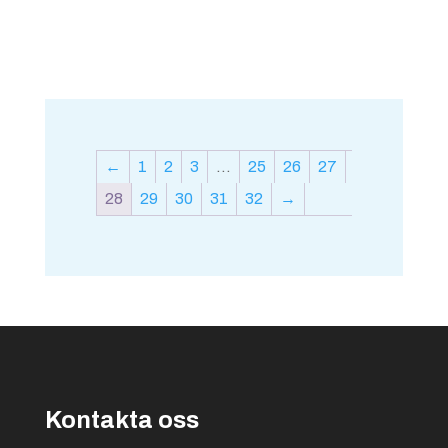
←
1
2
3
…
25
26
27
28
29
30
31
32
→
Kontakta oss