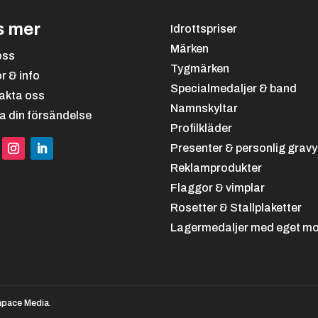
s mer
Idrottspriser
Märken
oss
Tygmärken
or & info
Specialmedaljer & band
akta oss
Namnskyltar
a din försändelse
Profilkläder
Presenter & personlig gravy
Reklamprodukter
Flaggor & vimplar
Rosetter & Stallplaketter
Lagermedaljer med eget mo
pace Media.