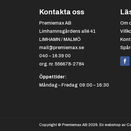
Kontakta oss
Lä
Premiemax AB
Om 
Limhamnsgårdens allé 41
Villk
LIMHAMN / MALMÖ
Kont
mail@premiemax.se
Spår
040 – 16 39 00
org. nr. 556678-2784
Öppettider:
Måndag – Fredag 09:00 – 16:30
Copyright © Premiemax AB 2026. En webshop av Ca