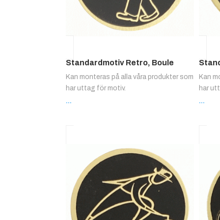
Standardmotiv Retro, Boule
Stan
Kan monteras på alla våra produkter som
Kan mo
har uttag för motiv.
har ut
...
...