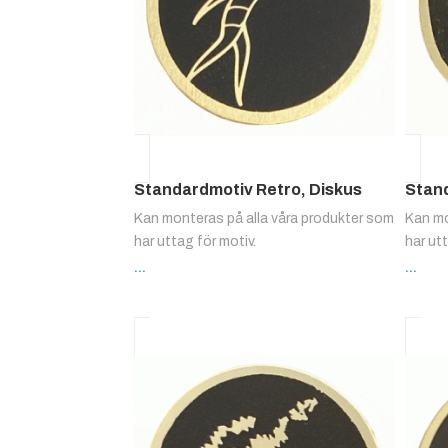
Standardmotiv Retro, Diskus
Stand
Kan monteras på alla våra produkter som
Kan mo
har uttag för motiv.
har ut
...
...