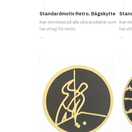
Standardmotiv Retro, Bågskytte
Stan
Kan monteras på alla våra produkter som
Kan mo
har uttag för motiv.
har ut
...
...