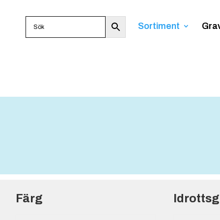
Sortiment
Gra
Färg
Idrotts