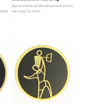
Kan monteras på alla våra produkter som
erial
har uttag för motiv.
...
: