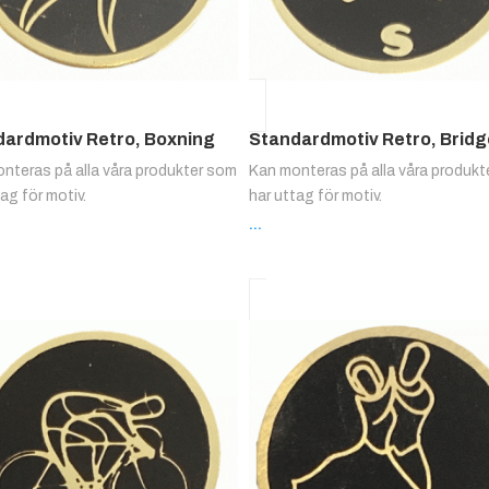
dardmotiv Retro, Boxning
Standardmotiv Retro, Bridg
nteras på alla våra produkter som
Kan monteras på alla våra produk
tag för motiv.
har uttag för motiv.
...