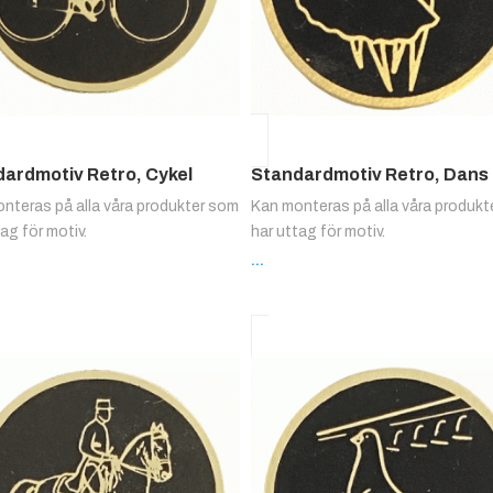
ardmotiv Retro, Cykel
Standardmotiv Retro, Dans
nteras på alla våra produkter som
Kan monteras på alla våra produk
tag för motiv.
har uttag för motiv.
...