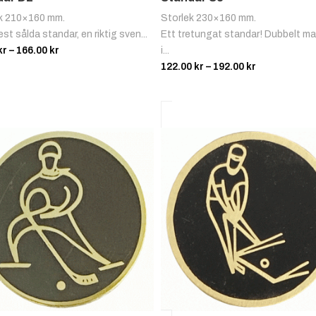
k 210×160 mm.
Storlek 230×160 mm.
st sålda standar, en riktig sven...
Ett tretungat standar! Dubbelt mat
Prisintervall:
kr
–
166.00
kr
i...
96.00 kr
Prisintervall
122.00
kr
–
192.00
kr
till
122.00 kr
166.00 kr
till
192.00 kr