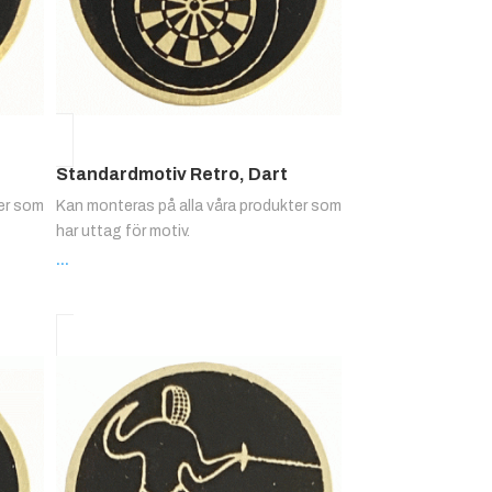
Standardmotiv Retro, Dart
ter som
Kan monteras på alla våra produkter som
har uttag för motiv.
...