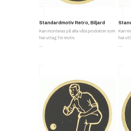
Standardmotiv Retro, Biljard
Stand
Kan monteras på alla våra produkter som
Kan mo
har uttag för motiv.
har ut
...
...