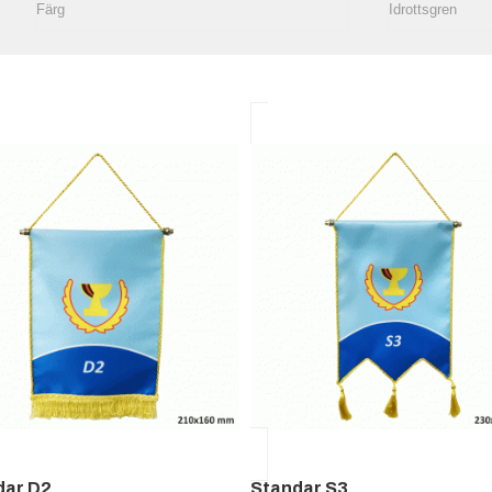
dar D2
Standar S3