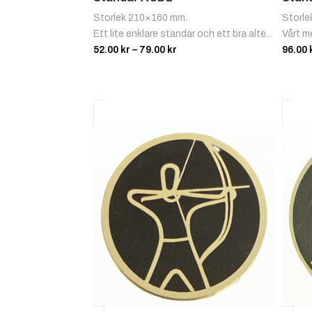
Storlek 210×160 mm.
Storle
Ett lite enklare standar och ett bra alte...
Vårt me
Prisintervall:
52.00
kr
–
79.00
kr
96.00
52.00 kr
till
79.00 kr