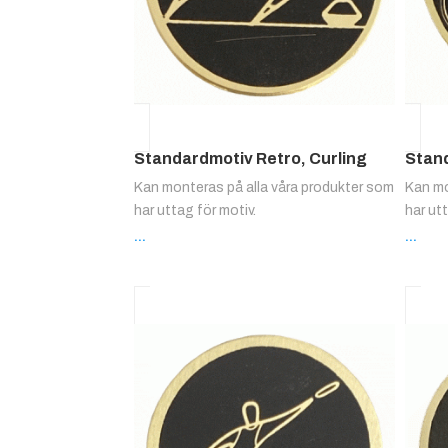
Standardmotiv Retro, Curling
Stand
Kan monteras på alla våra produkter som
Kan mo
har uttag för motiv.
har ut
...
...