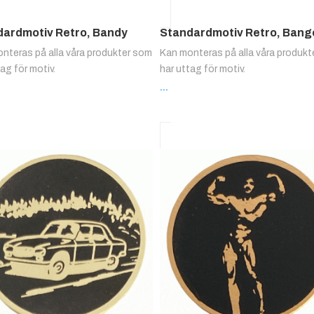
dardmotiv Retro, Bandy
Standardmotiv Retro, Bang
nteras på alla våra produkter som
Kan monteras på alla våra produk
tag för motiv.
har uttag för motiv.
...