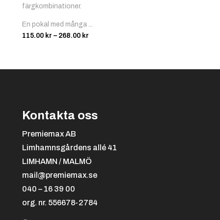
färgkombinationer.
En pokal med många ...
Prisintervall:
115.00
kr
–
268.00
kr
115.00 kr
till
268.00 kr
Kontakta oss
Premiemax AB
Limhamnsgårdens allé 41
LIMHAMN / MALMÖ
mail@premiemax.se
040 – 16 39 00
org. nr. 556678-2784