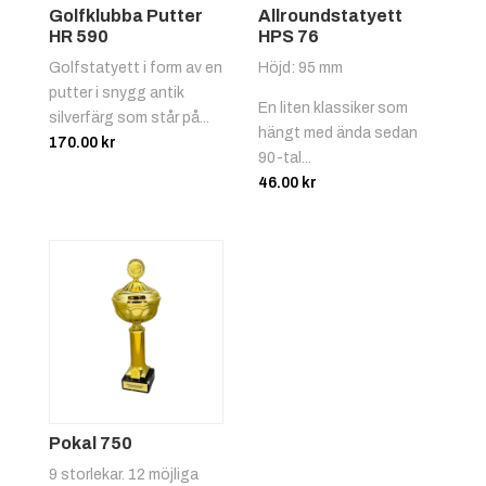
Golfklubba Putter
Allroundstatyett
HR 590
HPS 76
Golfstatyett i form av en
Höjd: 95 mm
putter i snygg antik
En liten klassiker som
silverfärg som står på...
hängt med ända sedan
170.00
kr
90-tal...
46.00
kr
Pokal 750
9 storlekar. 12 möjliga