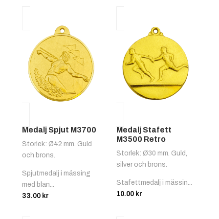
Medalj Spjut M3700
Medalj Stafett
M3500 Retro
Storlek: Ø42 mm. Guld
Storlek: Ø30 mm. Guld,
och brons.
silver och brons.
Spjutmedalj i mässing
Stafettmedalj i mässin...
med blan...
10.00
kr
33.00
kr