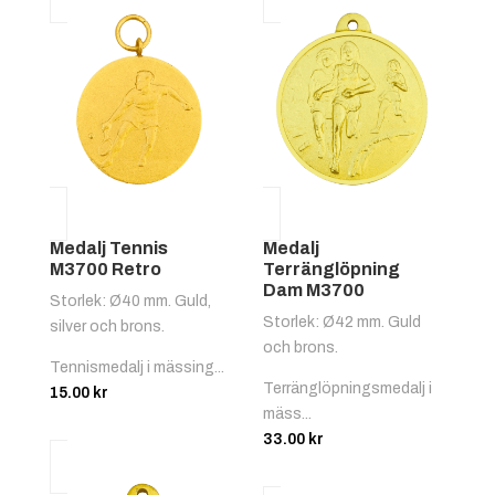
Medalj Tennis
Medalj
M3700 Retro
Terränglöpning
Dam M3700
Storlek: Ø40 mm. Guld,
Storlek: Ø42 mm. Guld
silver och brons.
och brons.
Tennismedalj i mässing...
Terränglöpningsmedalj i
15.00
kr
mäss...
33.00
kr