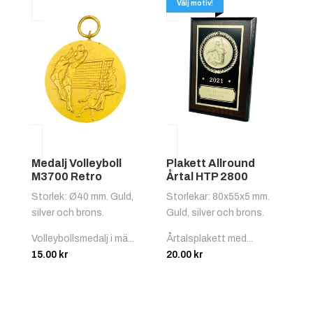
Välj motiv!
Medalj Volleyboll
Plakett Allround
M3700 Retro
Årtal HTP 2800
Storlek: Ø40 mm. Guld,
Storlekar: 80x55x5 mm.
silver och brons.
Guld, silver och brons.
Volleybollsmedalj i mä...
Årtalsplakett med...
15.00
kr
20.00
kr