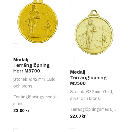
Medalj
Terränglöpning
Herr M3700
Medalj
Terränglöpning
Storlek: Ø42 mm. Guld
M3500
och brons.
Storlek: Ø32 mm. Guld,
Terränglöpningsmedalj i
silver och brons.
mäss...
Terränglöpningsmedalj...
33.00
kr
22.00
kr