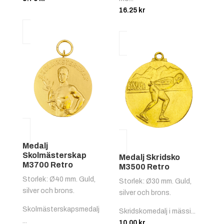
16.25
kr
Medalj
Skolmästerskap
Medalj Skridsko
M3700 Retro
M3500 Retro
Storlek: Ø40 mm. Guld,
Storlek: Ø30 mm. Guld,
silver och brons.
silver och brons.
Skolmästerskapsmedalj
Skridskomedalj i mässi...
...
10.00
kr