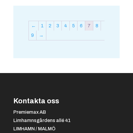
←
1
2
3
4
5
6
7
8
9
→
Kontakta oss
Premiemax AB
Limhamnsgårdens allé 41
LIMHAMN / MALMÖ