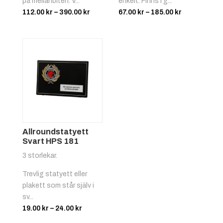
på mellanbiten. V...
enkelt. Finns i g...
Prisintervall:
Prisintervall
112.00
kr
–
390.00
kr
67.00
kr
–
185.00
kr
112.00 kr
67.00 kr
till
till
390.00 kr
185.00 kr
Röd/vit
+
4.25 kr
Allroundstatyett
Svart HPS 181
3 storlekar.
Trevlig statyett eller
Svart/gul
+
4.25 kr
plakett som står själv i
sv...
Prisintervall:
19.00
kr
–
24.00
kr
19.00 kr