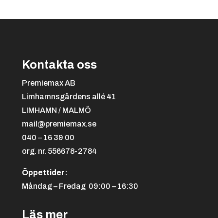
till
24.00 kr
Kontakta oss
Svart/orange
+
4.25 kr
Premiemax AB
Limhamnsgårdens allé 41
LIMHAMN / MALMÖ
mail@premiemax.se
040 – 16 39 00
org. nr. 556678-2784
Öppettider:
Svart/röd
+
4.25 kr
Måndag – Fredag 09:00 – 16:30
Läs mer