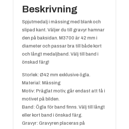
Beskrivning
Spjutmedalj i mässing med blank och
slipad kant. Väljer du till gravyr hamnar
den på baksidan. M3700 är 42 mm i
Blå/vit
+
4.25 kr
diameter och passar bra till både kort
och långt medaljband. Välj till band i
önskad färg!
Storlek: Ø42 mm exklusive ögla.
Material: Mässing
Motiv: Präglat motiv, går endast att få i
motivet på bilden.
Grön/gul
+
4.25 kr
Band: Ögla för band finns. Välj till långt
eller kort band i önskad färg.
Gravyr: Gravyren placeras på