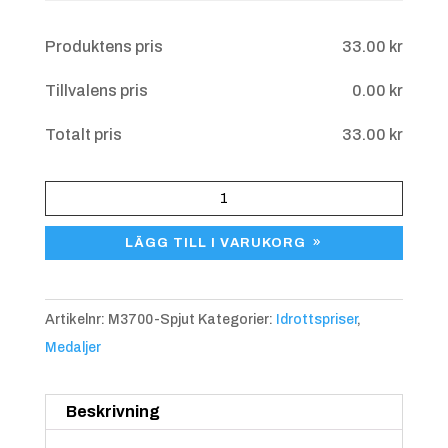
Övriga upplysningar
Produktens pris
33.00
kr
Tillvalens pris
0.00
kr
Blå/gul
+
4.25 kr
Totalt pris
33.00
kr
Medalj
Spjut
LÄGG TILL I VARUKORG
M3700
mängd
Artikelnr:
M3700-Spjut
Kategorier:
Idrottspriser
,
Medaljer
Blå/röd
+
4.25 kr
Beskrivning