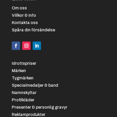
Om oss
Villkor & info
Kontakta oss
Spåra din försändelse
Svart/vit
+
4.25 kr
Idrottspriser
Märken
Tygmärken
Specialmedaljer & band
Namnskyltar
Svart/grön
+
4.25 kr
Profilkläder
Presenter & personlig gravyr
Reklamprodukter