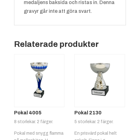
medaljens baksida och ristas in. Denna
gravyr går inte att göra svart.
Grön/vit
+
4.25 kr
Relaterade produkter
Röd/gul
+
4.25 kr
Pokal 4005
Pokal 2130
8 storlekar. 2 färger.
5 storlekar. 2 färger.
Pokal med snygg flamma
En prisvärd pokal helt