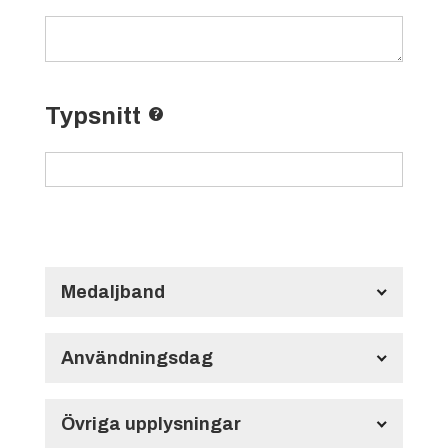
Typsnitt
Medaljband
Långt Medaljband HMB134
700x22 mm
Användningsdag
Användningsdag
Övriga upplysningar