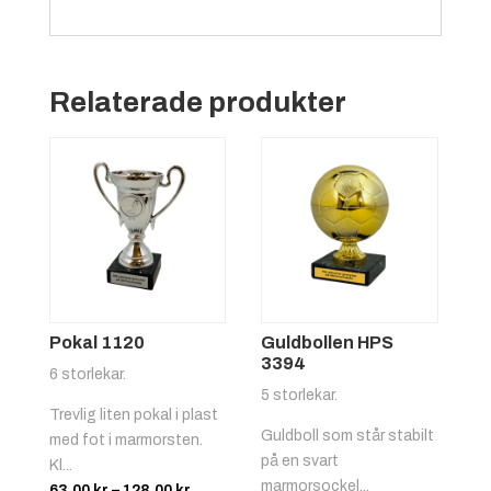
Grön/vit
+
4.25 kr
Relaterade produkter
Röd/gul
+
4.25 kr
Pokal 1120
Guldbollen HPS
3394
6 storlekar.
5 storlekar.
Trevlig liten pokal i plast
Guldboll som står stabilt
med fot i marmorsten.
på en svart
Kl...
marmorsockel...
Prisintervall:
63.00
kr
–
128.00
kr