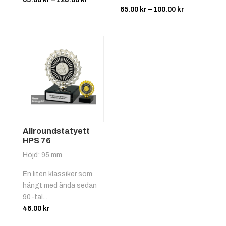
Prisintervall
65.00
kr
–
100.00
kr
63.00 kr
65.00 kr
till
till
128.00 kr
Röd/vit
+
4.25 kr
100.00 kr
Allroundstatyett
HPS 76
Svart/gul
+
4.25 kr
Höjd: 95 mm
En liten klassiker som
hängt med ända sedan
90-tal...
46.00
kr