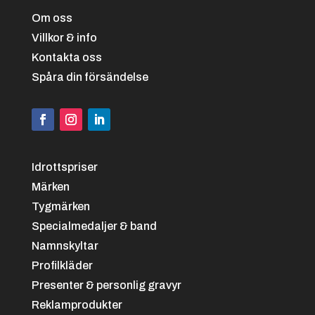
Om oss
Villkor & info
Kontakta oss
Svart/vit
+
4.25 kr
Spåra din försändelse
Idrottspriser
Märken
Tygmärken
Svart/grön
+
4.25 kr
Specialmedaljer & band
Namnskyltar
Profilkläder
Presenter & personlig gravyr
Reklamprodukter