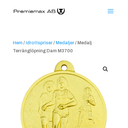
Hem
/
Idrottspriser
/
Medaljer
/ Medalj
Terränglöpning Dam M3700