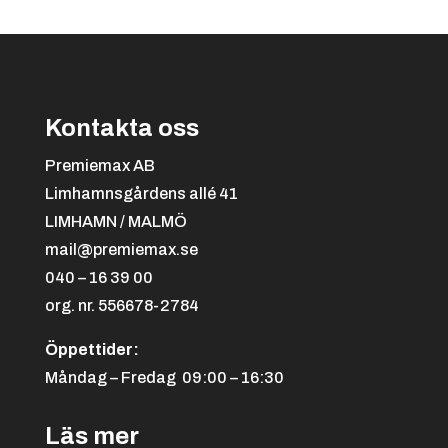
Svart/orange
+
4.25 kr
Kontakta oss
Premiemax AB
Limhamnsgårdens allé 41
LIMHAMN / MALMÖ
mail@premiemax.se
040 – 16 39 00
org. nr. 556678-2784
Svart/röd
+
4.25 kr
Öppettider:
Måndag – Fredag 09:00 – 16:30
Läs mer