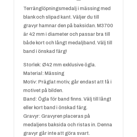
Terränglöpningsmedalj i mässing med
blank och slipad kant. Väljer du till
gravyr hamnar den på baksidan. M3700
Blå/vit
+
4.25 kr
är 42 mm i diameter och passar bra till
både kort och långt medaljband. Välj till
band i önskad färg!
Storlek: Ø42 mm exklusive ögla.
Material: Mässing
Motiv: Präglat motiv, går endast att få i
motivet på bilden.
Grön/gul
+
4.25 kr
Band: Ögla för band finns. Välj till långt
eller kort band i önskad färg.
Gravyr: Gravyren placeras på
medaljens baksida och ristas in. Denna
gravyr går inte att göra svart.