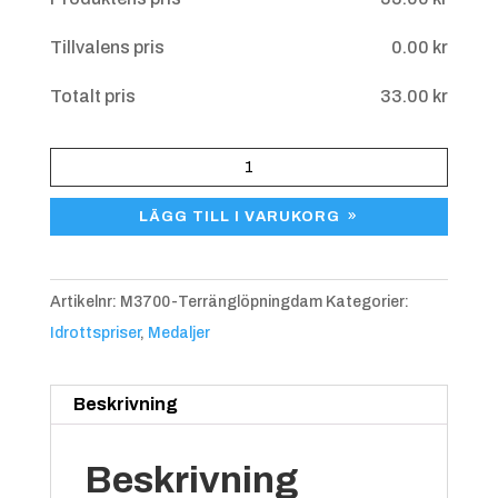
Tillvalens pris
0.00
kr
Blå/gul
+
4.25 kr
Totalt pris
33.00
kr
Medalj
Terränglöpning
LÄGG TILL I VARUKORG
Dam
M3700
mängd
Artikelnr:
M3700-Terränglöpningdam
Kategorier:
Idrottspriser
,
Medaljer
Blå/röd
+
4.25 kr
Beskrivning
Beskrivning