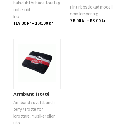
halsduk för både företag
Fint ribbstickad modell
och klubb.
som lämpar sig...
Ins...
Prisintervall
76.00
kr
–
98.00
kr
Prisintervall:
119.00
kr
–
160.00
kr
76.00 kr
119.00 kr
till
till
98.00 kr
160.00 kr
Armband frotté
Armband / svettband i
terry / frotté för
idrottare, musiker eller
utö...