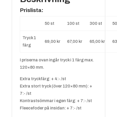
Prislista:
50 st
100 st
300 st
50
Tryck 1
69,00 kr
67,00 kr
65,00 kr
63
färg
I priserna ovan ingår tryck i 1 färg max.
120×80 mm.
Extra tryckfärg: + 4:- /st
Extra stort tryck (över 120×80 mm): +
7:- /st
Kontrastsömmar i egen färg: + 7:- /st
Fleecefoder på insidan: + 7:- /st