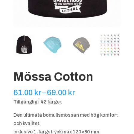
Mössa Cotton
Prisintervall:
61.00
kr
–
69.00
kr
61.00 kr
Tillgänglig i 42 färger.
till
Den ultimata bomullsmössan med hög komfort
69.00 kr
och kvalitet.
Inklusive 1-färgstryck max 120×80 mm.