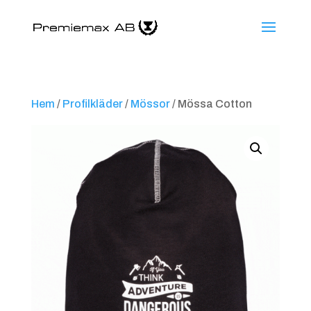
Hem
/
Profilkläder
/
Mössor
/ Mössa Cotton