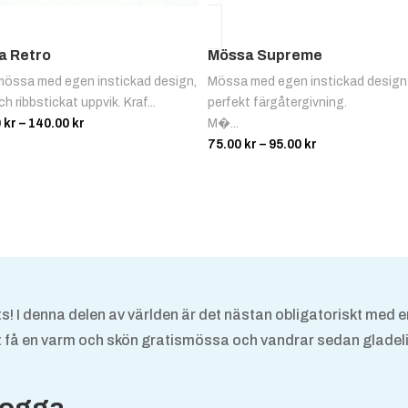
a Retro
Mössa Supreme
össa med egen instickad design,
Mössa med egen instickad design
h ribbstickat uppvik. Kraf...
perfekt färgåtergivning.
Prisintervall:
0
kr
–
140.00
kr
M�...
105.00 kr
Prisintervall:
75.00
kr
–
95.00
kr
till
75.00 kr
140.00 kr
till
95.00 kr
s! I denna delen av världen är det nästan obligatoriskt med 
att få en varm och skön gratismössa och vandrar sedan gladel