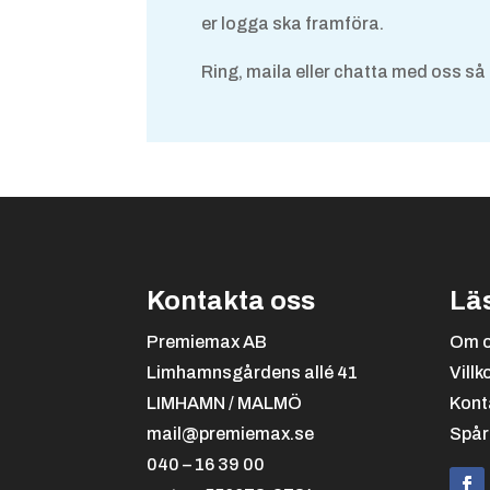
er logga ska framföra.
Ring, maila eller chatta med oss så 
Kontakta oss
Lä
Premiemax AB
Om 
Limhamnsgårdens allé 41
Villk
LIMHAMN / MALMÖ
Kont
mail@premiemax.se
Spår
040 – 16 39 00