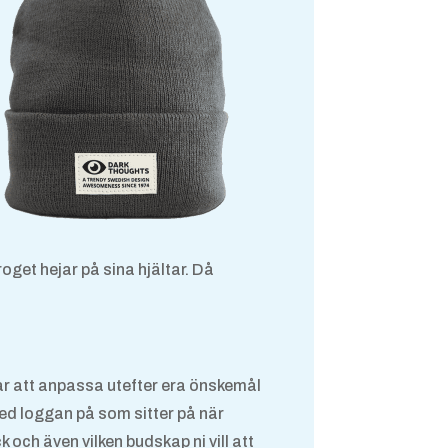
get hejar på sina hjältar. Då
går att anpassa utefter era önskemål
 med loggan på som sitter på när
och även vilken budskap ni vill att