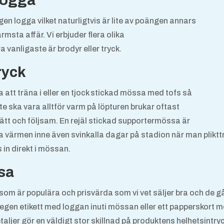
logga
en logga vilket naturligtvis är lite av poängen annars
rmsta affär. Vi erbjuder flera olika
 vanligaste är brodyr eller tryck.
ryck
a att träna i eller en tjock stickad mössa med tofs så
te ska vara alltför varm på löpturen brukar oftast
 lätt och följsam. En rejäl stickad supportermössa är
 värmen inne även svinkalla dagar på stadion när man plikttro
 in direkt i mössan.
sa
 som är populära och prisvärda som vi vet säljer bra och de 
 en egen etikett med loggan inuti mössan eller ett papperskort
er gör en väldigt stor skillnad på produktens helhetsintryck 