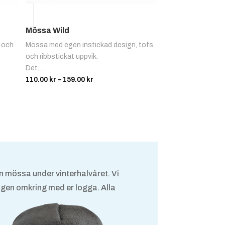
Mössa Wild
 och
Mössa med egen instickad design, tofs
och ribbstickat uppvik.
Det...
Prisintervall:
110.00
kr
–
159.00
kr
110.00 kr
till
159.00 kr
en mössa under vinterhalvåret. Vi
igen omkring med er logga. Alla