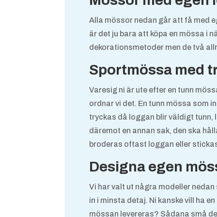
Mössor med egen 
Alla mössor nedan går att få med eg
är det ju bara att köpa en mössa i nä
dekorationsmetoder men de två allra
Sportmössa med t
Varesig ni är ute efter en tunn möss
ordnar vi det. En tunn mössa som in
tryckas då loggan blir väldigt tunn,
däremot en annan sak, den ska hålla
broderas oftast loggan eller stickas
Designa egen mös
Vi har valt ut några modeller nedan
in i minsta detaj. Ni kanske vill ha
mössan levereras? Sådana små detalj