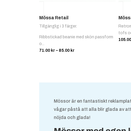
Mössa Retail
Möss
Tillgänglig i 3 färger.
Retrom
tofs oc
Ribbstickad beanie med skön passform
105.0
o...
Prisintervall:
71.00
kr
–
85.00
kr
71.00 kr
till
85.00 kr
Mössor är en fantastiskt reklamplat
vågar påstå att alla blir glada av 
nöjda och glada!