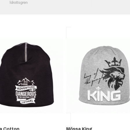
a Cotton
Mössa King