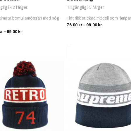
glig i 42 färger.
Tillgänglig i 5 färger.
ltimata bomullsmössan med hög
Fint ribbstickad modell som lämpar 
Prisintervall:
76.00
kr
–
98.00
kr
Prisintervall:
76.00 kr
kr
–
69.00
kr
61.00 kr
till
till
98.00 kr
69.00 kr