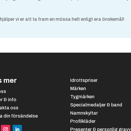
hjälper vi er att ta fram en mössa helt enligt era önskemål!
s mer
Idrottspriser
Märken
oss
Tygmärken
or & info
Specialmedaljer & band
akta oss
Namnskyltar
a din försändelse
Profilkläder
Presenter & personlig gravy