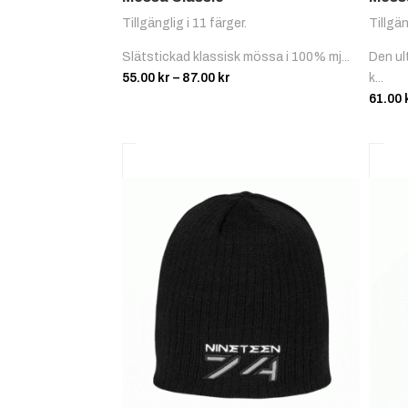
Tillgänglig i 11 färger.
Tillgän
Slätstickad klassisk mössa i 100% mj...
Den u
Prisintervall:
55.00
kr
–
87.00
kr
k...
55.00 kr
61.00
till
87.00 kr