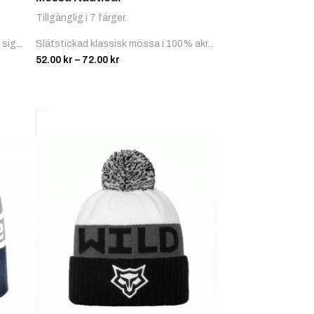
Tillgänglig i 7 färger.
sig...
Slätstickad klassisk mössa i 100% akr...
Prisintervall:
52.00
kr
–
72.00
kr
52.00 kr
till
72.00 kr