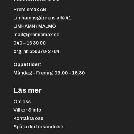
Premiemax AB
Limhamnsgårdens allé 41
LIMHAMN / MALMÖ
mail@premiemax.se
040 – 16 39 00
org. nr. 556678-2784
Öppettider:
Måndag – Fredag 09:00 – 16:30
Läs mer
Om oss
Villkor & info
Kontakta oss
Spåra din försändelse