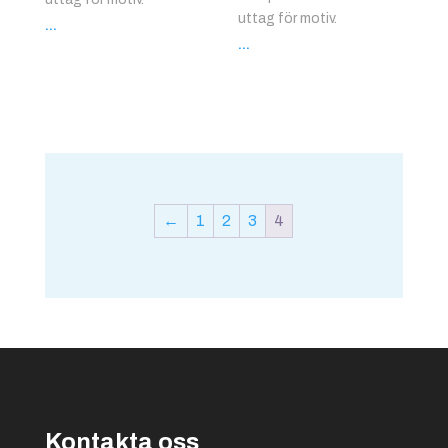
uttag för motiv.
...
...
←
1
2
3
4
Kontakta oss