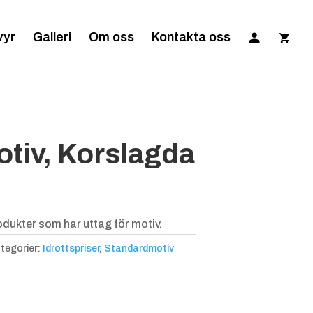
vyr
Galleri
Om oss
Kontakta oss
tiv, Korslagda
dukter som har uttag för motiv.
tegorier:
Idrottspriser
,
Standardmotiv