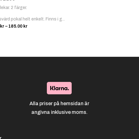
lekar. 2 färger.
svärd pokal helt enkelt. Finns i g...
Prisintervall:
kr
–
185.00
kr
67.00 kr
till
185.00 kr
Alla priser på hemsidan är
angivna inklusive moms.
r