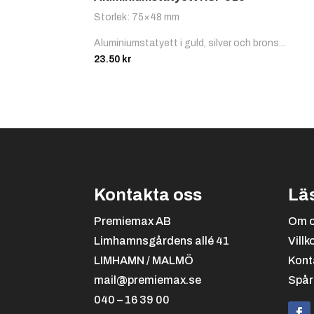
Storlek: 75×48 mm
Aluminiumstatyett i guld, silver och brons...
23.50
kr
Kontakta oss
Lä
Premiemax AB
Om 
Limhamnsgårdens allé 41
Villk
LIMHAMN / MALMÖ
Kont
mail@premiemax.se
Spår
040 – 16 39 00