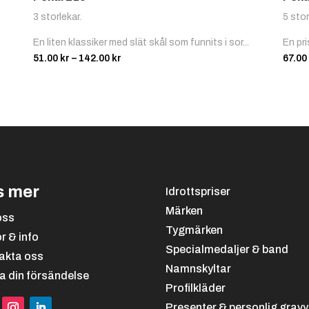
3 storlekar.
5 stor
En liten klassiker med slät skål som funnits i sor...
En pri
Prisintervall:
51.00
kr
–
142.00
kr
67.00
51.00 kr
till
142.00 kr
s mer
Idrottspriser
Märken
oss
Tygmärken
or & info
Specialmedaljer & band
akta oss
Namnskyltar
a din försändelse
Profilkläder
Presenter & personlig gravy