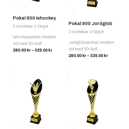
Pokal 800 Ishockey
Pokal 800 Jordglob
3 storlekar. 2 färger.
3 storlekar. 2 färger.
Ishockeypokal i modern
Jordglobspokal i modern
stil med 3D-boll. ...
stil med 3D-boll....
Prisintervall:
280.00
kr
–
325.00
kr
Prisinterva
280.00
kr
–
325.00
kr
280.00 kr
280.00 kr
till
till
325.00 kr
325.00 kr