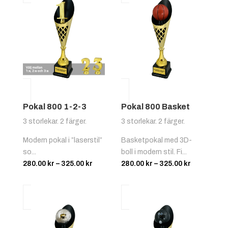
Pokal 800 1-2-3
Pokal 800 Basket
3 storlekar. 2 färger.
3 storlekar. 2 färger.
Modern pokal i ”laserstil”
Basketpokal med 3D-
so...
boll i modern stil. Fi...
Prisintervall:
Prisinterva
280.00
kr
–
325.00
kr
280.00
kr
–
325.00
kr
280.00 kr
280.00 kr
till
till
325.00 kr
325.00 kr