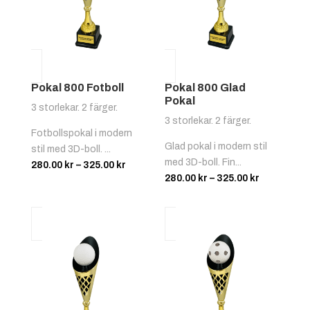
Pokal 800 Fotboll
Pokal 800 Glad
Pokal
3 storlekar. 2 färger.
3 storlekar. 2 färger.
Fotbollspokal i modern
Glad pokal i modern stil
stil med 3D-boll. ...
med 3D-boll. Fin...
Prisintervall:
280.00
kr
–
325.00
kr
Prisinterva
280.00
kr
–
325.00
kr
280.00 kr
280.00 kr
till
till
325.00 kr
325.00 kr