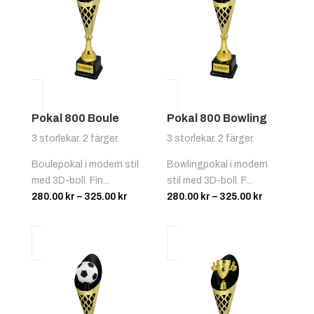
Pokal 800 Boule
Pokal 800 Bowling
3 storlekar. 2 färger.
3 storlekar. 2 färger.
Boulepokal i modern stil
Bowlingpokal i modern
med 3D-boll. Fin...
stil med 3D-boll. F...
Prisintervall:
Prisinterva
280.00
kr
–
325.00
kr
280.00
kr
–
325.00
kr
280.00 kr
280.00 kr
till
till
325.00 kr
325.00 kr