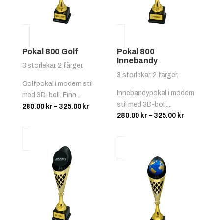
Pokal 800 Golf
Pokal 800
Innebandy
3 storlekar. 2 färger.
3 storlekar. 2 färger.
Golfpokal i modern stil
Innebandypokal i modern
med 3D-boll. Finn...
stil med 3D-boll....
Prisintervall:
280.00
kr
–
325.00
kr
Prisinterva
280.00
kr
–
325.00
kr
280.00 kr
280.00 kr
till
till
325.00 kr
325.00 kr