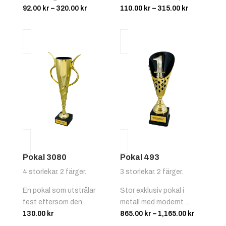
Prisintervall:
Prisinterva
92.00
kr
–
320.00
kr
110.00
kr
–
315.00
kr
92.00 kr
110.00 kr
till
till
320.00 kr
315.00 kr
Pokal 3080
Pokal 493
4 storlekar. 2 färger.
3 storlekar. 2 färger.
En pokal som utstrålar
Stor exklusiv pokal i
fest eftersom den...
metall med modernt ...
Prisinter
130.00
kr
865.00
kr
–
1,165.00
kr
865.00 kr