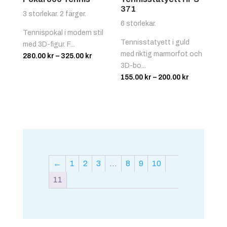
371
3 storlekar. 2 färger.
6 storlekar.
Tennispokal i modern stil
Tennisstatyett i guld
med 3D-figur. F...
med riktig marmorfot och
Prisintervall:
280.00
kr
–
325.00
kr
3D-bo...
280.00 kr
Prisinterva
155.00
kr
–
200.00
kr
till
155.00 kr
325.00 kr
till
200.00 kr
←
1
2
3
…
8
9
10
11