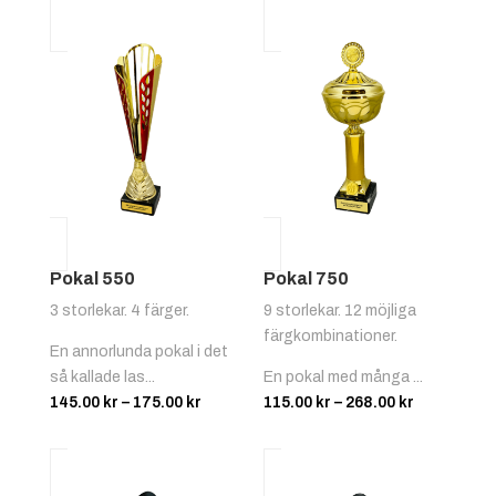
till
79.00 kr
2,500.00 kr
Pokal 550
Pokal 750
3 storlekar. 4 färger.
9 storlekar. 12 möjliga
färgkombinationer.
En annorlunda pokal i det
så kallade las...
En pokal med många ...
Prisintervall:
Prisinterva
145.00
kr
–
175.00
kr
115.00
kr
–
268.00
kr
145.00 kr
115.00 kr
till
till
175.00 kr
268.00 kr