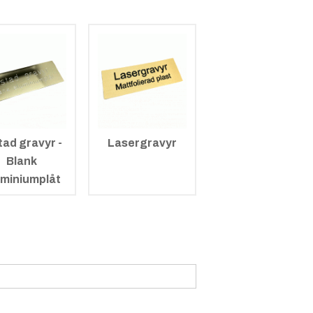
tad gravyr -
Lasergravyr
Blank
uminiumplåt