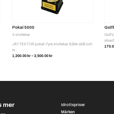
Pokal 5000
Golf
4 storlekar.
Golfst
silver
JÄTTESTOR pokal i fyra storlekar. Både skål och
170.
m...
Prisintervall:
1,200.00
kr
–
2,500.00
kr
1,200.00 kr
till
2,500.00 kr
s mer
Idrottspriser
Märken