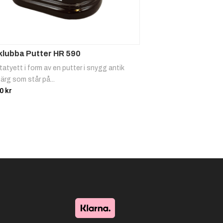
klubba Putter HR 590
atyett i form av en putter i snygg antik
färg som står på...
00
kr