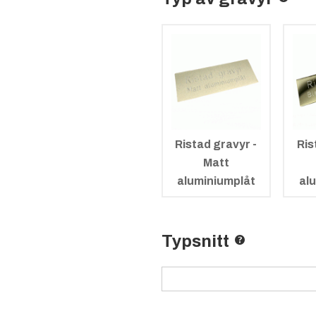
Ristad gravyr -
Ris
Matt
aluminiumplåt
al
Typsnitt