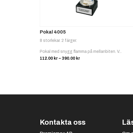
Pokal 4005
8 storlekar. 2 färger.
Pokal med snygg flamma på mellanbiten. V...
Prisintervall:
112.00
kr
–
390.00
kr
112.00 kr
till
390.00 kr
Kontakta oss
Lä