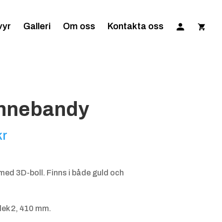
vyr
Galleri
Om oss
Kontakta oss
Innebandy
Prisintervall:
kr
280.00 kr
till
med 3D-boll. Finns i både guld och
325.00 kr
lek 2, 410 mm.