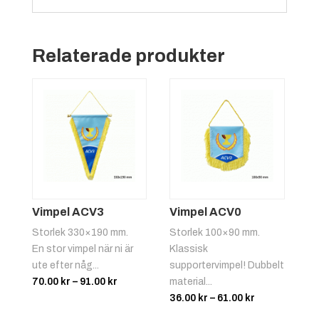
Relaterade produkter
Vimpel ACV3
Vimpel ACV0
Storlek 330×190 mm.
Storlek 100×90 mm.
En stor vimpel när ni är
Klassisk
ute efter någ...
supportervimpel! Dubbelt
Prisintervall:
70.00
kr
–
91.00
kr
material...
70.00 kr
Prisintervall:
36.00
kr
–
61.00
kr
till
36.00 kr