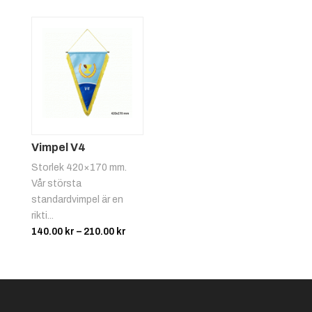
91.00 kr
till
61.00 kr
Vimpel V4
Storlek 420×170 mm.
Vår största
standardvimpel är en
rikti...
Prisintervall:
140.00
kr
–
210.00
kr
140.00 kr
till
210.00 kr