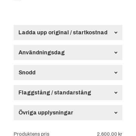
Ladda upp original / startkostnad
Startkostnad 250:-
200.00
kr
Användningsdag
Användningsdag
Snodd
Max file size: 5 MB
Permitted file types: jpg jpeg jpe gif png pdf
Färg på snodd / Frans
Flaggstång / standarstång
Stång med marmor
Övriga upplysningar
Övriga upplysningar
Vit
Svart
Produktens pris
2,600.00
kr