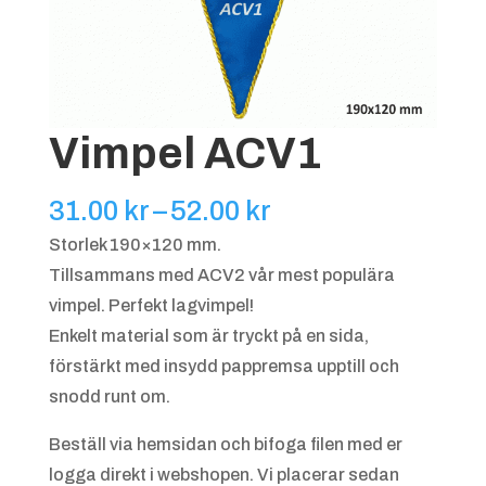
Vimpel ACV1
Prisintervall:
31.00
kr
–
52.00
kr
31.00 kr
Storlek 190×120 mm.
till
Tillsammans med ACV2 vår mest populära
52.00 kr
vimpel. Perfekt lagvimpel!
Enkelt material som är tryckt på en sida,
förstärkt med insydd pappremsa upptill och
snodd runt om.
Beställ via hemsidan och bifoga filen med er
logga direkt i webshopen. Vi placerar sedan