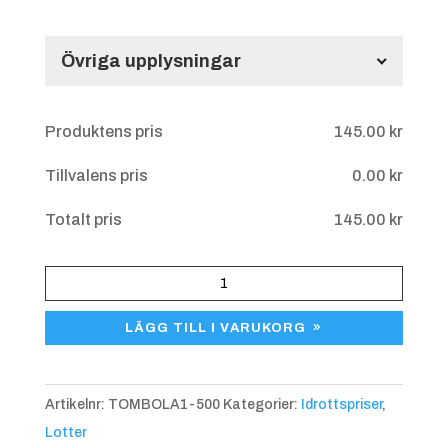
Övriga upplysningar
Övriga upplysningar
Produktens pris
145.00
kr
Tillvalens pris
0.00
kr
Totalt pris
145.00
kr
Tombolalott
1-
LÄGG TILL I VARUKORG
500
mängd
Artikelnr:
TOMBOLA1-500
Kategorier:
Idrottspriser
,
Lotter