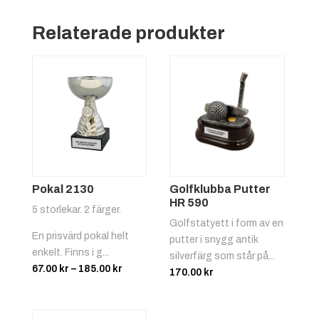
Relaterade produkter
Pokal 2130
Golfklubba Putter
HR 590
5 storlekar. 2 färger.
Golfstatyett i form av en
En prisvärd pokal helt
putter i snygg antik
enkelt. Finns i g...
silverfärg som står på...
Prisintervall:
67.00
kr
–
185.00
kr
170.00
kr
67.00 kr
till
185.00 kr