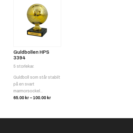
Guldbollen HPS
3394
5 storlekar.
Guldboll som står stabilt
på en svart
marmorsockel...
Prisintervall:
65.00
kr
–
100.00
kr
65.00 kr
till
100.00 kr