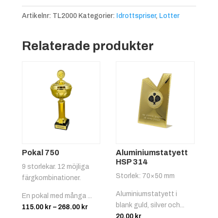
Artikelnr:
TL2000
Kategorier:
Idrottspriser
,
Lotter
Relaterade produkter
Pokal 750
Aluminiumstatyett
HSP 314
9 storlekar. 12 möjliga
Storlek: 70×50 mm
färgkombinationer.
Aluminiumstatyett i
En pokal med många ...
blank guld, silver och...
Prisintervall:
115.00
kr
–
268.00
kr
20.00
kr
115.00 kr