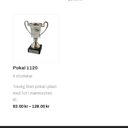
till
268.00 kr
Pokal 1120
6 storlekar.
Trevlig liten pokal i plast
med fot i marmorsten.
Kl...
Prisintervall:
63.00
kr
–
128.00
kr
63.00 kr
till
128.00 kr