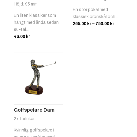
Höjd: 95 mm
En stor pokal med
En liten klassiker som
klassisk öronskål och...
hängt med ända sedan
Prisinterva
265.00
kr
–
750.00
kr
90-tal...
265.00 kr
46.00
kr
till
750.00 kr
Golfspelare Dam
2 storlekar.
Kvinnlig golfspelare i