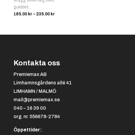
snygg silverfärg med
gulddet...
Prisintervall:
185.00
kr
–
235.00
kr
185.00 kr
till
235.00 kr
Kontakta oss
Premiemax AB
Limhamnsgårdens allé 41
LIMHAMN / MALMÖ
mail@premiemax.se
040 – 16 39 00
org. nr. 556678-2784
Öppettider: