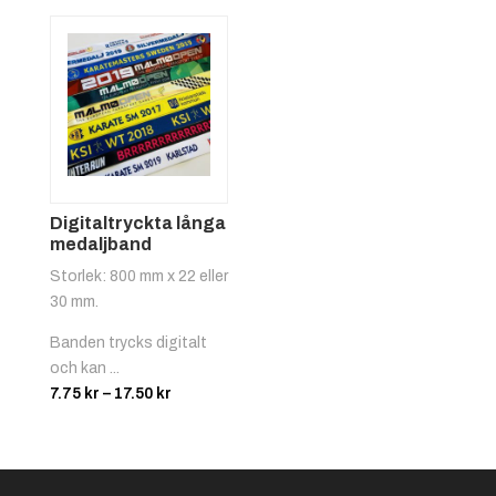
till
408.00 kr
29.50 kr
Digitaltryckta långa
medaljband
Storlek: 800 mm x 22 eller
30 mm.
Banden trycks digitalt
och kan ...
Prisintervall:
7.75
kr
–
17.50
kr
7.75 kr
till
17.50 kr