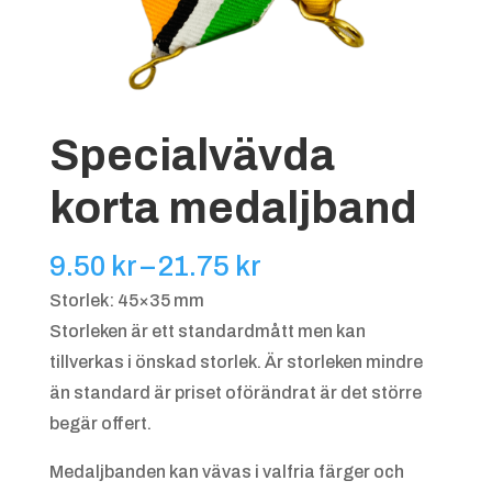
Specialvävda
korta medaljband
Prisintervall:
9.50
kr
–
21.75
kr
9.50 kr
Storlek: 45×35 mm
till
Storleken är ett standardmått men kan
21.75 kr
tillverkas i önskad storlek. Är storleken mindre
än standard är priset oförändrat är det större
begär offert.
Medaljbanden kan vävas i valfria färger och