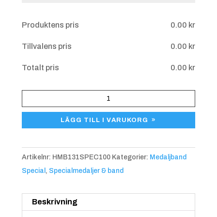
Övriga upplysningar
Produktens pris
0.00
kr
Tillvalens pris
0.00
kr
Totalt pris
0.00
kr
Specialvävda
korta
LÄGG TILL I VARUKORG
medaljband
mängd
Artikelnr:
HMB131SPEC100
Kategorier:
Medaljband
Special
,
Specialmedaljer & band
Beskrivning