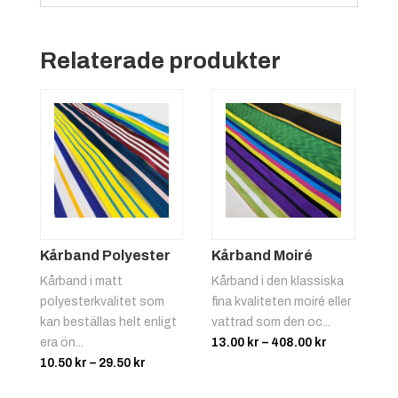
Relaterade produkter
Kårband Polyester
Kårband Moiré
Kårband i matt
Kårband i den klassiska
polyesterkvalitet som
fina kvaliteten moiré eller
kan beställas helt enligt
vattrad som den oc...
Prisinterval
era ön...
13.00
kr
–
408.00
kr
Prisintervall:
13.00 kr
10.50
kr
–
29.50
kr
10.50 kr
till