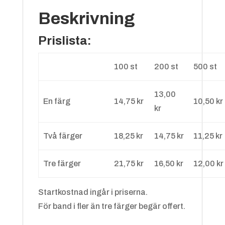
Beskrivning
Prislista:
100 st
200 st
500 st
13,00
En färg
14,75 kr
10,50 kr
kr
Två färger
18,25 kr
14,75 kr
11,25 kr
Tre färger
21,75 kr
16,50 kr
12,00 kr
Startkostnad ingår i priserna.
För band i fler än tre färger begär offert.