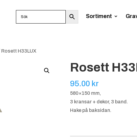
Sortiment
Gra
/ Rosett H33LUX
Rosett H3
95.00
kr
580×150 mm,
3 kransar + dekor, 3 band.
Hake på baksidan.