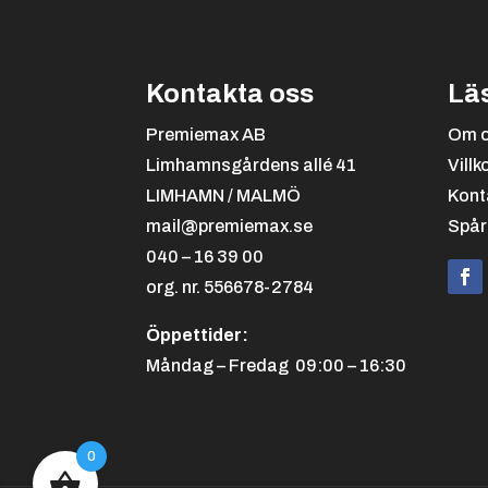
Kontakta oss
Lä
Premiemax AB
Om 
Limhamnsgårdens allé 41
Villk
LIMHAMN / MALMÖ
Kont
mail@premiemax.se
Spår
040 – 16 39 00
org. nr. 556678-2784
Öppettider:
Måndag – Fredag 09:00 – 16:30
0