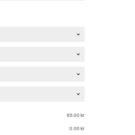
samma text
60.00
kr
r
Hopphäst
Clear-
Round
gar
95.00
kr
0.00
kr