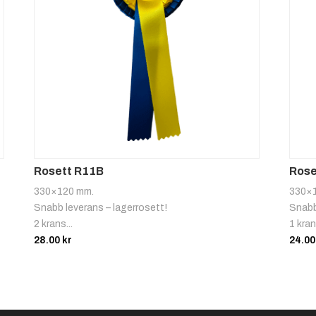
Flera
Katt
hundar
1:a
2:a
Rosett R11B
Rose
330×120 mm.
330×
Snabb leverans – lagerrosett!
Snabb
2 krans...
1 kran
28.00
kr
24.0
5:a