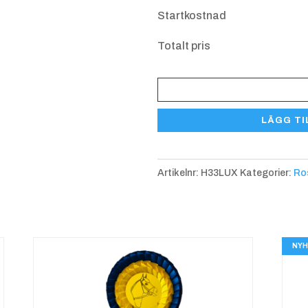
Startkostnad
Käpphäst
Hästhuv
Totalt pris
Blå
Rosett
H33LUX
LÄGG TI
mängd
Hästhuvud
Hästhuv
Artikelnr:
H33LUX
Kategorier:
Ro
Röd
Lila
NYH