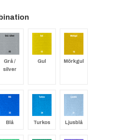
bination
Grå /
Gul
Mörkgul
silver
Blå
Turkos
Ljusblå