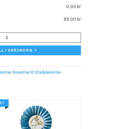
0.00
kr
ud
Hästhuvud
Hästhuvud
95.00
kr
Gul
Grön
LL I VARUKORG
ud
Hästhuvud
Hundhuvu
setter
,
Rosetter & Stallplaketter
Vit
d ( Schäfer
)
ET