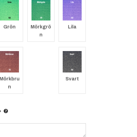
Grön
Mörkgrö
Lila
n
Mörkbru
Svart
n
*