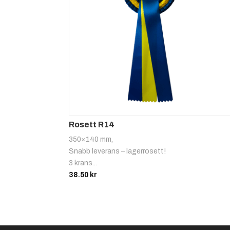
Rosett R14
350×140 mm,
Snabb leverans – lagerrosett!
3 krans...
38.50
kr