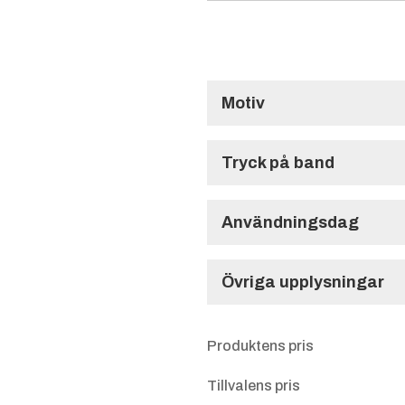
Motiv
Standardmotiv
Tryck på band
1 st rosett med 
Användningsdag
Användningsdag
Övriga upplysningar
Hästhuvud
Dressy
Övriga upplysnin
Produktens pris
Tillvalens pris