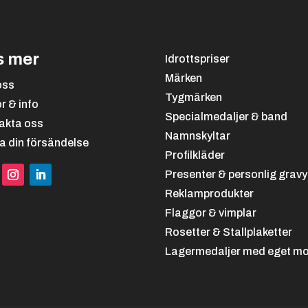
Eget motiv / tryck
s mer
Idrottspriser
Max file size: 5 MB
Märken
oss
Permitted file types: jpg jpe
Tygmärken
or & info
Specialmedaljer & band
akta oss
OBS!
Namnskyltar
a din försändelse
Profilkläder
Presenter & personlig gravy
Beställer ni eget motiv
olika rosetter från hela
Reklamprodukter
st motiv och använd på 
Flaggor & vimplar
H25LUX. Lägg då endast 
Rosetter & Stallplaketter
så korrigerar vi på orde
Lagermedaljer med eget mo
igenom ordern. Alternati
specialmotiv separat med
rosetter”.