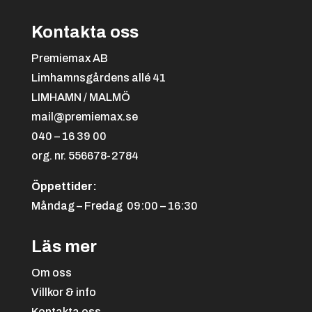
Kontakta oss
Premiemax AB
Limhamnsgårdens allé 41
Hästhuvud Gul
LIMHAMN / MALMÖ
mail@premiemax.se
040 – 16 39 00
org. nr. 556678-2784
Öppettider:
Måndag – Fredag 09:00 – 16:30
Läs mer
Hästhuvud Grön
Om oss
Villkor & info
Kontakta oss