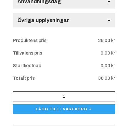
Användningsdag
60.00
kr
Användningsdag
Övriga upplysningar
Övriga upplysningar
Hästhuvud
Produktens pris
38.00
kr
Tillvalens pris
0.00
kr
Startkostnad
0.00
kr
Totalt pris
38.00
kr
Rosett
Dressyr
H23B
LÄGG TILL I VARUKORG
mängd