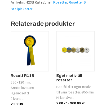
Artikelnr:
H23B
Kategorier:
Rosetter
,
Rosetter &
Stallplaketter
Relaterade produkter
Hopphäst
Rosett R11B
Eget motiv till
rosetter
330×120 mm.
Clear-Round
Beställ ditt eget motiv
Snabb leverans –
till våra rosetter. Ø55 mm.
lagerrosett!
Ni kan äve...
2 krans...
Prisintervall:
2.00
kr
–
300.00
kr
28.00
kr