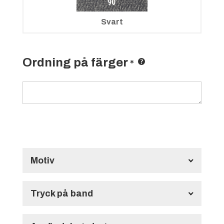
Svart
Ordning på färger
*
Motiv
Standardmotiv
Tryck på band
1 st rosett med samma text