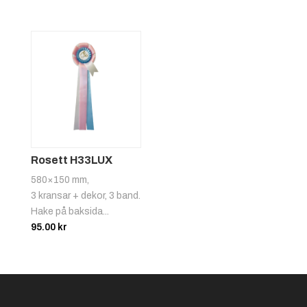
2.00 kr
till
300.00 kr
Käpphäst
Rosett H33LUX
580×150 mm,
3 kransar + dekor, 3 band.
Hake på baksida...
95.00
kr
Hästhuvud Blå