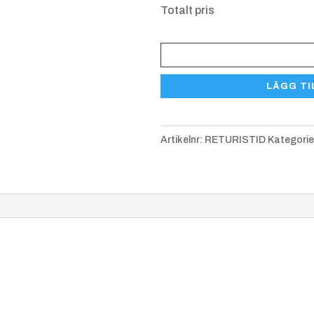
Totalt pris
Returskrapan
Istid
LÄGG TI
mängd
Artikelnr:
RETURISTID
Kategorie