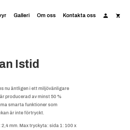
vyr
Galleri
Om oss
Kontakta oss
n Istid
isintervall:
25 kr
s nu äntligen i ett miljövänligare
l
d är producerad av minst 50 %
.25 kr
mma smarta funktioner som
an är inte förtryckt.
 2,4 mm. Max tryckyta: sida 1: 100 x