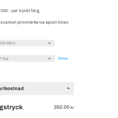
50:- per tryckt färg.
ett scannat provmärke via epost innan
Rensa
tartkostnad
rgstryck
350.00
kr