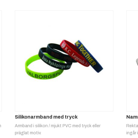
Silikonarmband med tryck
Namn
n
Armband i silikon / mjukt PVC med tryck eller
Rektan
präglat motiv.
ingår i