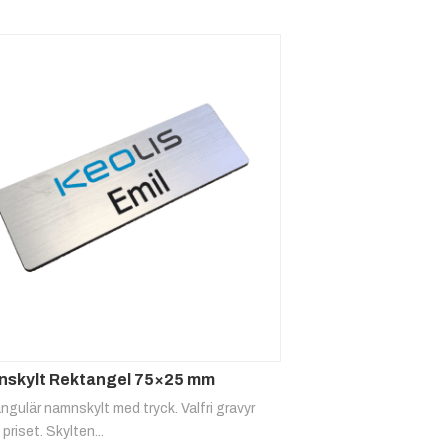
skylt Rektangel 75×25 mm
gulär namnskylt med tryck. Valfri gravyr
 priset. Skylten...