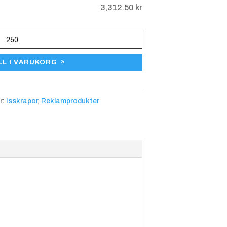
3,312.50
kr
LL I VARUKORG
r:
Isskrapor
,
Reklamprodukter