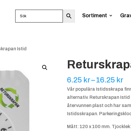
Sortiment
Gra
skrapan Istid
Returskrapa
Pr
6.25
kr
–
16.25
kr
6.
Vår populära Istidsskrapa finn
til
alternativ. Returskrapan Isti
16
återvunnen plast och har sa
Istidsskrapan. Parkeringsklock
Mått: 120 x 100 mm. Tjocklek: