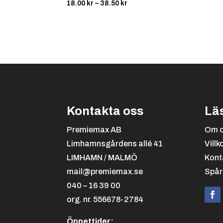
Prisintervall:
18.00
kr
–
38.50
kr
18.00 kr
till
38.50 kr
Kontakta oss
Lä
Premiemax AB
Om 
Limhamnsgårdens allé 41
Villk
LIMHAMN / MALMÖ
Kont
mail@premiemax.se
Spår
040 – 16 39 00
org. nr. 556678-2784
Öppettider: