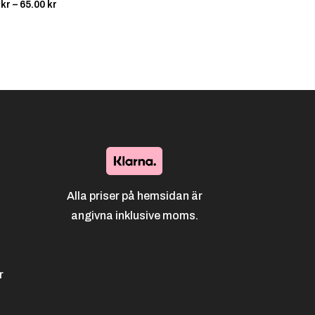
Prisintervall:
0
kr
–
65.00
kr
26.00 kr
till
65.00 kr
Alla priser på hemsidan är
angivna inklusive moms.
r