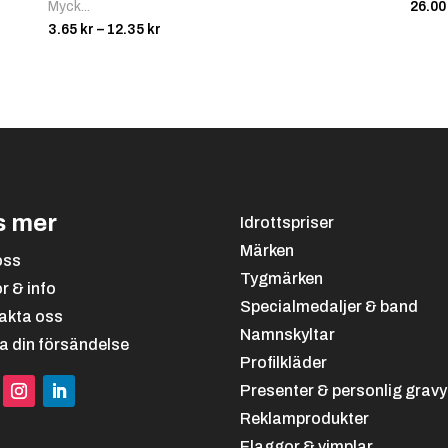
Myck...
26.0
Prisintervall:
3.65
kr
–
12.35
kr
3.65 kr
till
12.35 kr
s mer
Idrottspriser
Märken
oss
Tygmärken
or & info
Specialmedaljer & band
akta oss
Namnskyltar
a din försändelse
Profilkläder
Presenter & personlig gravy
Reklamprodukter
Flaggor & vimplar