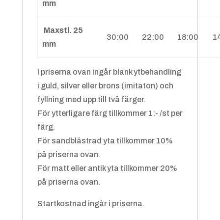
mm
Maxstl. 25
30:00
22:00
18:00
1
mm
I priserna ovan ingår blank ytbehandling
Slipsnål
+
10.00
kr
i guld, silver eller brons (imitaton) och
fyllning med upp till två färger.
För ytterligare färg tillkommer 1:- /st per
färg.
För sandblästrad yta tillkommer 10%
på priserna ovan.
För matt eller antik yta tillkommer 20%
på priserna ovan.
Startkostnad ingår i priserna.
Lång nål med stopp
+
4.00
kr