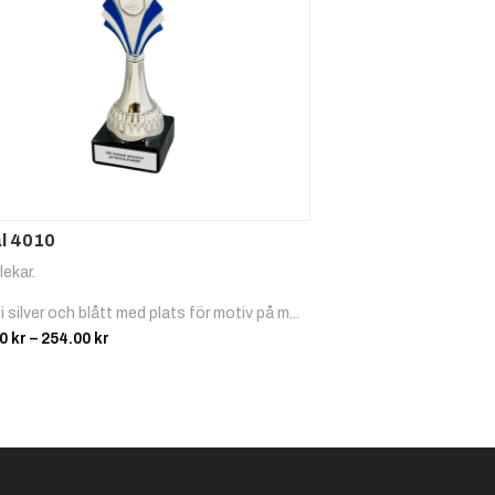
Padel
Ridspor
Ridspor
t, Trav
t, Hopp
l 4010
lekar.
Schack
Segling
Simning
i silver och blått med plats för motiv på m...
Prisintervall:
00
kr
–
254.00
kr
123.00 kr
till
254.00 kr