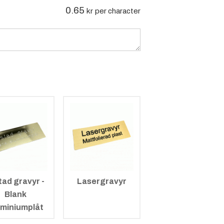
0.65
kr
per character
tad gravyr -
Lasergravyr
Blank
uminiumplåt