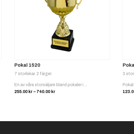
Motocr
Oriente
oss
ring
Pokal 1520
Poka
7 storlekar. 2 färger.
3 stor
Ridspor
Rodd
En av våra storsäljare bland pokaler i ...
Pokal 
t,
Prisintervall:
255.00
kr
–
740.00
kr
123.
Dressyr
255.00 kr
till
740.00 kr