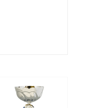
ort
g
vud
Judo
Musik
Kampsp
ort 1
Löpnin
Löpnin
Löpnin
g,
g,
g
Terrän
Sprint
glöpnin
g