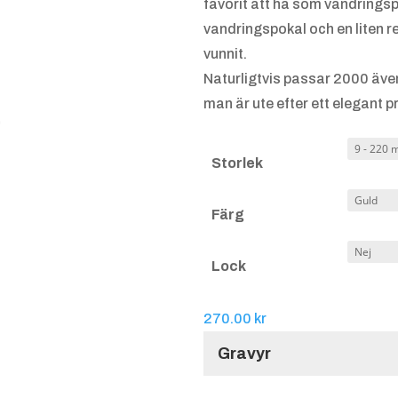
favorit att ha som vandringsp
vandringspokal och en liten r
vunnit.
Naturligtvis passar 2000 äve
man är ute efter ett elegant p
Storlek
Färg
Lock
270.00
kr
Gravyr