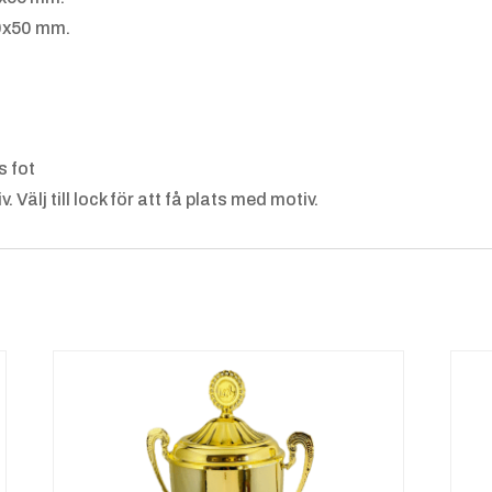
ll
0x50 mm.
Inneban
Ishocke
s fot
dy
y
 Välj till lock för att få plats med motiv.
Kampsp
Konstå
ort 2
kning