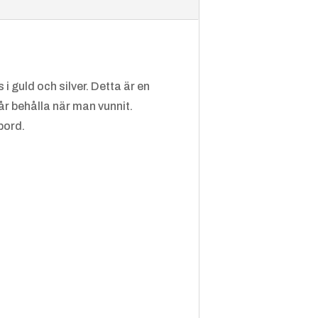
t
t,
Höjdho
pp
i guld och silver. Detta är en
år behålla när man vunnit.
bord.
Golf
Gymna
Gymna
stik,
stik,
Manlig
Kvinnlig
Hundsp
Handsla
Hästhu