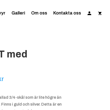
vyr
Galleri
Om oss
Kontakta oss
0T med
Prisintervall:
kr
270.00 kr
till
allad 3/4-skål som är lite högre än
935.00 kr
 Finns i guld och silver. Detta är en