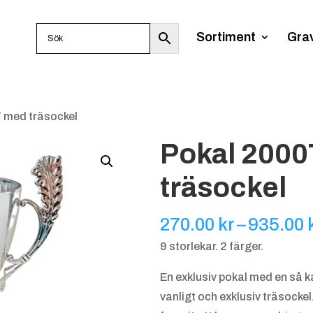
Sortiment
Gra
 med träsockel
Pokal 200
träsockel
270.00
kr
–
935.00
9 storlekar. 2 färger.
En exklusiv pokal med en så k
vanligt och exklusiv träsockel.