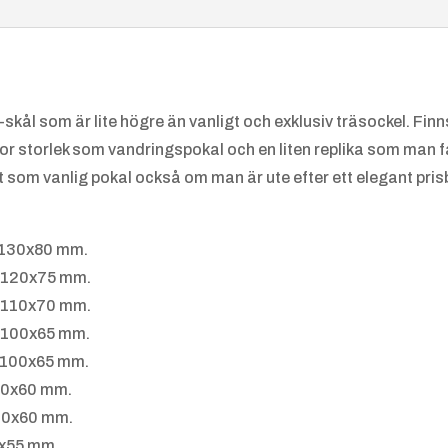
skål som är lite högre än vanligt och exklusiv träsockel. Finns 
tor storlek som vandringspokal och en liten replika som man f
 som vanlig pokal också om man är ute efter ett elegant pris
Friidrot
Friidrot
t,
t
x130x80 mm.
Kulstöt
Längdh
0x120x75 mm.
ning
opp
0x110x70 mm.
0x100x65 mm.
0x100x65 mm.
90x60 mm.
x90x60 mm.
Gokart
Handbo
0x55 mm.