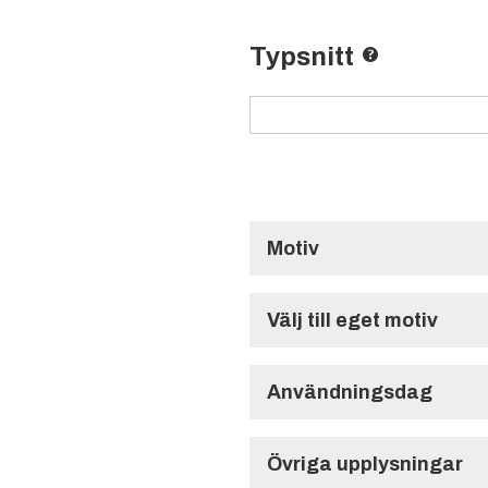
Typsnitt
Motiv
Standardmotiv
Välj till eget motiv
Specialmotiv (1-9
Användningsdag
Användningsdag
1:a
2:a
Övriga upplysningar
Max file size: 5 MB