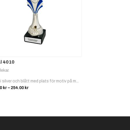
Padel
Ridspor
Ridspor
t, Trav
t, Hopp
l 4010
lekar.
Schack
Segling
Simning
i silver och blått med plats för motiv på m...
Prisintervall:
00
kr
–
254.00
kr
123.00 kr
till
254.00 kr