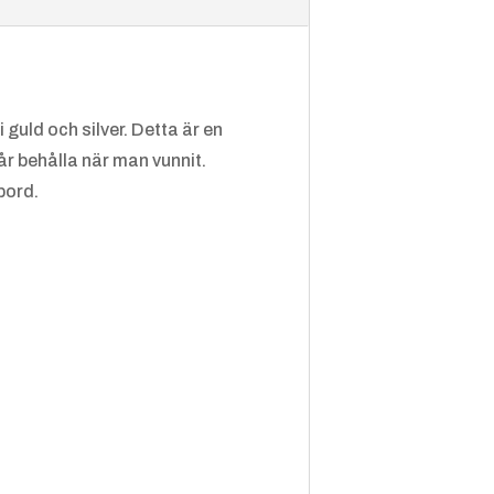
t
t,
Höjdho
pp
 guld och silver. Detta är en
år behålla när man vunnit.
bord.
Golf
Gymna
Gymna
stik,
stik,
Manlig
Kvinnlig
Hundsp
Handsla
Hästhu