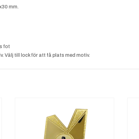
ll
5x30 mm.
Inneban
Ishocke
s fot
dy
y
 Välj till lock för att få plats med motiv.
Kampsp
Konstå
ort 2
kning