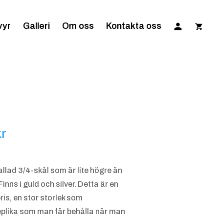
vyr
Galleri
Om oss
Kontakta oss
Prisintervall:
kr
200.00 kr
till
allad 3/4-skål som är lite högre än
800.00 kr
inns i guld och silver. Detta är en
ris, en stor storlek som
eplika som man får behålla när man