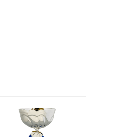
ort
g
vud
Judo
Musik
Kampsp
ort 1
Löpnin
Löpnin
Löpnin
g,
g,
g
Terrän
Sprint
glöpnin
g