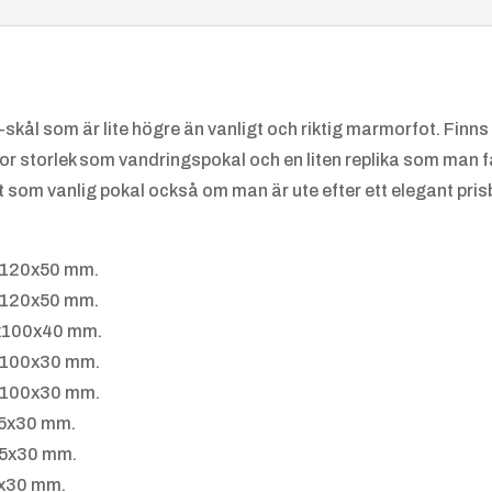
skål som är lite högre än vanligt och riktig marmorfot. Finns i
tor storlek som vandringspokal och en liten replika som man f
 som vanlig pokal också om man är ute efter ett elegant pris
Friidrot
Friidrot
t,
t
0x120x50 mm.
Kulstöt
Längdh
0x120x50 mm.
ning
opp
0x100x40 mm.
0x100x30 mm.
0x100x30 mm.
85x30 mm.
85x30 mm.
Gokart
Handbo
5x30 mm.