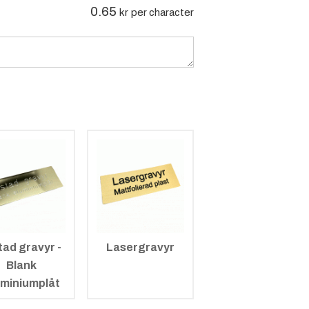
0.65
kr
per character
tad gravyr -
Lasergravyr
Blank
uminiumplåt