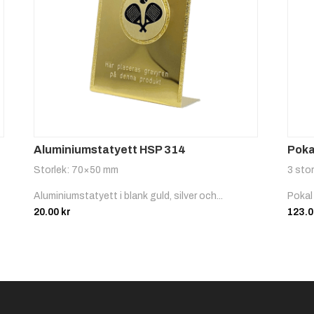
Motocr
Oriente
oss
ring
Aluminiumstatyett HSP 314
Poka
Storlek: 70×50 mm
3 stor
Ridspor
Rodd
Aluminiumstatyett i blank guld, silver och...
Pokal 
t,
20.00
kr
123.
Dressyr