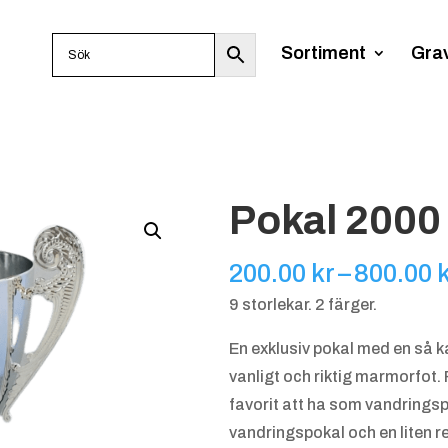
Sortiment
Gra
Pokal 2000
200.00
kr
–
800.00
9 storlekar. 2 färger.
En exklusiv pokal med en så k
vanligt och riktig marmorfot. F
favorit att ha som vandringsp
vandringspokal och en liten r