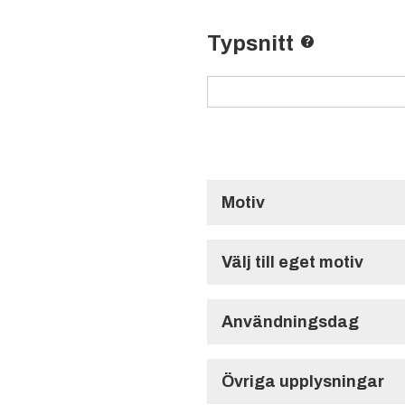
Typsnitt
Motiv
Standardmotiv
Välj till eget motiv
Specialmotiv (1-9
Användningsdag
Användningsdag
1:a
2:a
Övriga upplysningar
Max file size: 5 MB