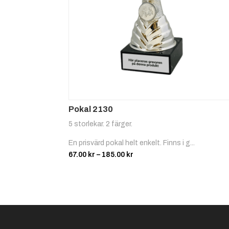
Pokal 2130
5 storlekar. 2 färger.
En prisvärd pokal helt enkelt. Finns i g...
Prisintervall:
67.00
kr
–
185.00
kr
67.00 kr
till
185.00 kr