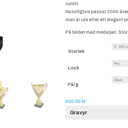
vunnit.
Naturligtvis passar 2000 äve
man är ute efter ett elegant p
På bilden med medaljen: Stor
Storlek
Lock
Färg
200.00
kr
Gravyr