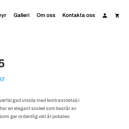
vyr
Galleri
Om oss
Kontakta oss
5
Prisintervall:
kr
565.00 kr
till
lverfärgad utsida med kontrastdetalj i
625.00 kr
5 har en elegant sockel som består av
 som ger ordentlig vikt åt pokalen.