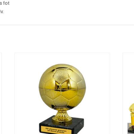
s fot
v.