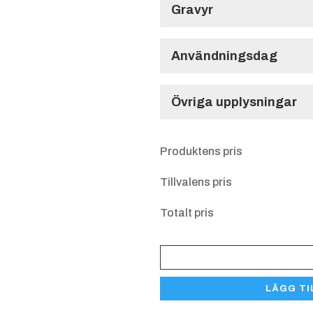
Gravyr
Gravyr
Användningsdag
Användningsdag
Övriga upplysningar
Övriga upplysnin
Typ av gravyr
Produktens pris
Tillvalens pris
Totalt pris
Pokal
Ristad gravyr -
Ris
13105
Matt
LÄGG TI
mängd
aluminiumplåt
al