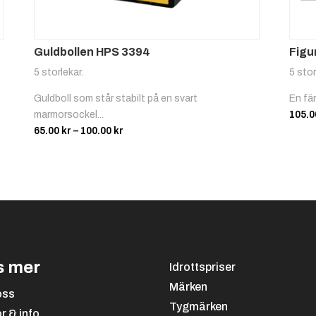
Guldbollen HPS 3394
Figu
5 storlekar.
5 stor
Guldboll som står stabilt på en svart
En fä
marmorsockel...
105.
Prisintervall:
65.00
kr
–
100.00
kr
65.00 kr
till
100.00 kr
s mer
Idrottspriser
Märken
oss
Tygmärken
or & info