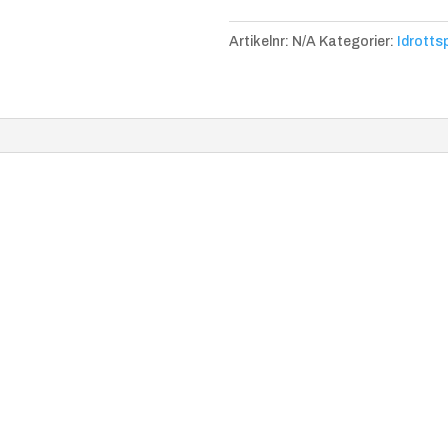
Artikelnr:
N/A
Kategorier:
Idrottsp
Typsnitt