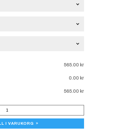
0.65
kr
per character
gar
565.00
kr
0.00
kr
565.00
kr
tad gravyr -
Lasergravyr
Blank
LL I VARUKORG
uminiumplåt