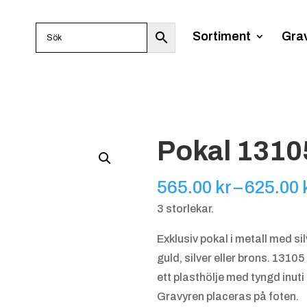
Sortiment
Gra
Pokal 1310
565.00
kr
–
625.00
3 storlekar.
Exklusiv pokal i metall med si
guld, silver eller brons. 1310
ett plasthölje med tyngd inuti
Gravyren placeras på foten.