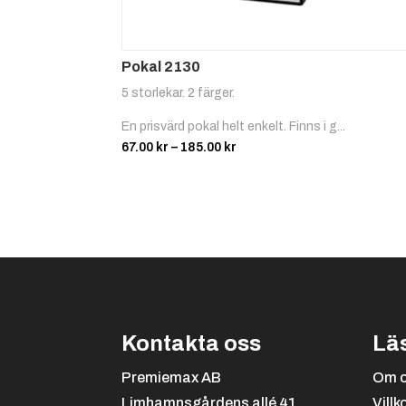
Pokal 2130
5 storlekar. 2 färger.
En prisvärd pokal helt enkelt. Finns i g...
Prisintervall:
67.00
kr
–
185.00
kr
67.00 kr
till
185.00 kr
Kontakta oss
Lä
Premiemax AB
Om 
Limhamnsgårdens allé 41
Villk