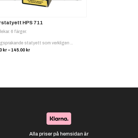
rstatyett HPS 711
lekar. 6 färger.
rgsprakande statyett som verkligen ...
Prisintervall:
00
kr
–
145.00
kr
105.00 kr
till
145.00 kr
Alla priser på hemsidan är