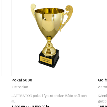
Pokal 5000
Golf
4 storlekar.
2 stor
JÄTTESTOR pokal i fyra storlekar. Både skål och
Kvinnl
m...
guldde
Prisintervall:
1,200.00
kr
–
2,500.00
kr
185.