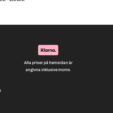
185.00 kr
till
235.00 kr
Alla priser på hemsidan är
angivna inklusive moms.
r