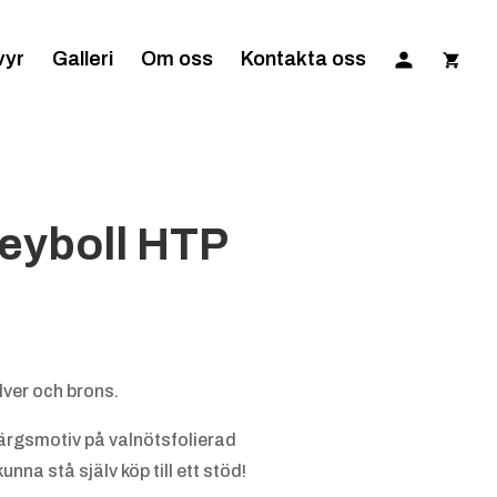
vyr
Galleri
Om oss
Kontakta oss
leyboll HTP
lver och brons.
färgsmotiv på valnötsfolierad
kunna stå själv köp till ett stöd!