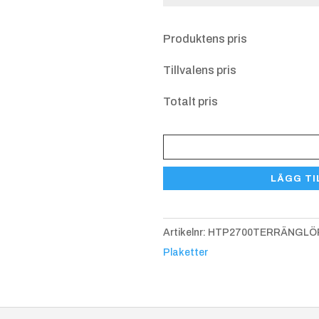
Övriga upplysnin
Produktens pris
S40 25x5 mm
+
Tillvalens pris
1.25 kr
Totalt pris
Plakett
Volleyboll
LÄGG TI
HTP
2700
mängd
Artikelnr:
HTP2700TERRÄNGLÖ
Plaketter