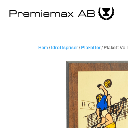
Hem
/
Idrottspriser
/
Plaketter
/ Plakett Vo