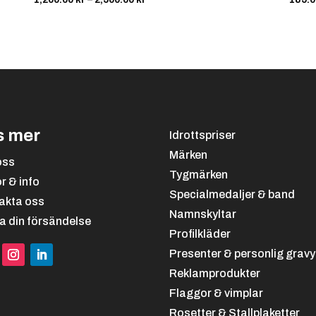
1,200.00 kr
till
2,500.00 kr
s mer
Idrottspriser
Märken
oss
Tygmärken
or & info
Specialmedaljer & band
akta oss
Namnskyltar
a din försändelse
Profilkläder
Presenter & personlig gravy
Reklamprodukter
Flaggor & vimplar
Rosetter & Stallplaketter