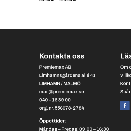
63.00 kr
till
128.00 kr
Kontakta oss
Lä
Premiemax AB
Om 
Limhamnsgårdens allé 41
Villk
LIMHAMN / MALMÖ
Kont
mail@premiemax.se
Spår
040 – 16 39 00
org. nr. 556678-2784
Öppettider:
Måndag – Fredag 09:00 – 16:30