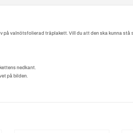
å valnötsfolierad träplakett. Vill du att den ska kunna stå sjä
akettens nedkant.
et på bilden.