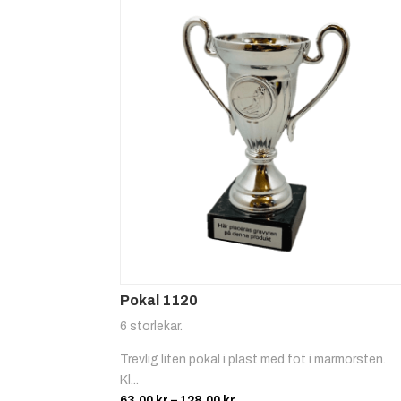
Pokal 1120
6 storlekar.
Trevlig liten pokal i plast med fot i marmorsten.
Kl...
Prisintervall:
63.00
kr
–
128.00
kr