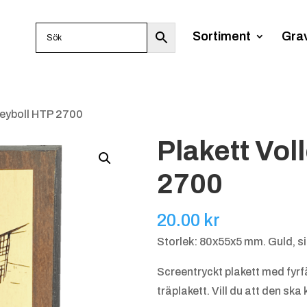
Sortiment
Gra
lleyboll HTP 2700
Plakett Vol
2700
20.00
kr
Storlek: 80x55x5 mm. Guld, si
Screentryckt plakett med fyr
träplakett. Vill du att den ska 