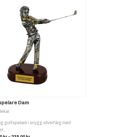
spelare Dam
lekar.
ig golfspelare i snygg silverfärg med
t...
Prisintervall:
00
kr
–
235.00
kr