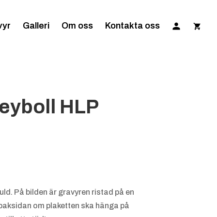
vyr
Galleri
Om oss
Kontakta oss
leyboll HLP
guld. På bilden är gravyren ristad på en
å baksidan om plaketten ska hänga på