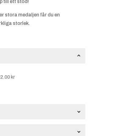
till ett stöd!
er stora medaljen får du en
kliga storlek.
2.00 kr
0.65
kr
per character