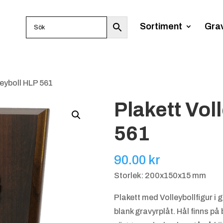
Sortiment
Gra
leyboll HLP 561
Plakett Vol
561
90.00
kr
Storlek: 200x150x15 mm
Plakett med Volleybollfigur i 
blank gravyrplåt. Hål finns p