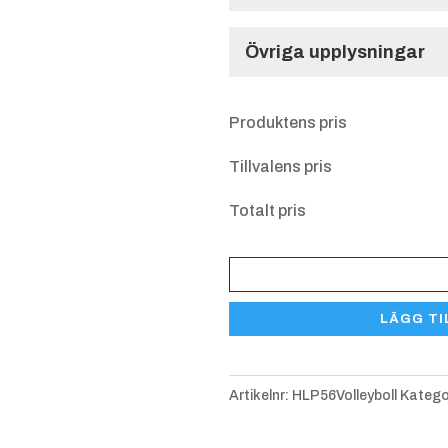
Användningsdag
Övriga upplysningar
Övriga upplysnin
Typ av gravyr
Produktens pris
Tillvalens pris
Totalt pris
Plakett
Ristad gravyr -
Ris
Volleyboll
Matt
LÄGG TI
HLP
aluminiumplåt
al
561
mängd
Artikelnr:
HLP56Volleyboll
Katego
Typsnitt