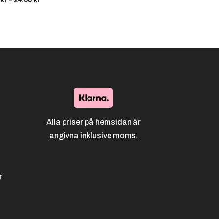
0
kr
–
24.00
kr
19.00 kr
till
24.00 kr
Alla priser på hemsidan är
angivna inklusive moms.
r