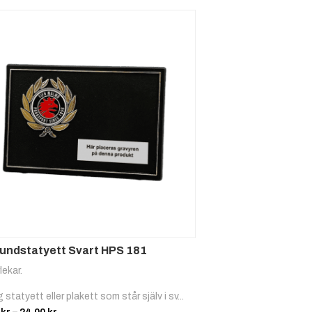
oundstatyett Svart HPS 181
lekar.
g statyett eller plakett som står själv i sv...
Prisintervall: