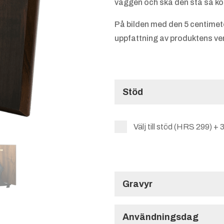
väggen och ska den stå så köp 
På bilden med den 5 centimet
uppfattning av produktens ver
Stöd
Välj till stöd (HRS 299)
+
3
Gravyr
Gravyr
Användningsdag