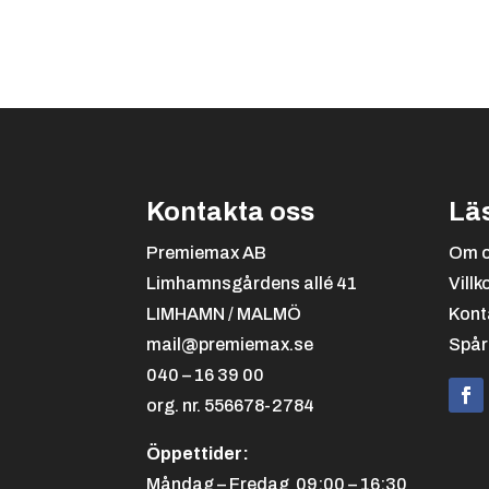
Kontakta oss
Lä
Premiemax AB
Om 
Limhamnsgårdens allé 41
Villk
LIMHAMN / MALMÖ
Kont
mail@premiemax.se
Spår
040 – 16 39 00
org. nr. 556678-2784
Öppettider:
Måndag – Fredag 09:00 – 16:30