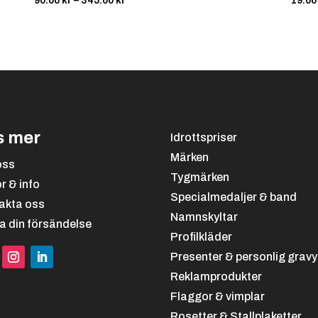
90.00
kr
–
345.00
kr
19.0
90.00 kr
till
345.00 kr
s mer
Idrottspriser
Märken
oss
Tygmärken
or & info
Specialmedaljer & band
akta oss
Namnskyltar
a din försändelse
Profilkläder
Presenter & personlig gravy
Reklamprodukter
Flaggor & vimplar
Rosetter & Stallplaketter