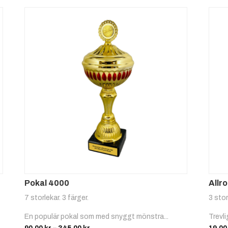
Pokal 4000
Allr
7 storlekar. 3 färger.
3 stor
En populär pokal som med snyggt mönstra...
Trevli
Prisintervall: