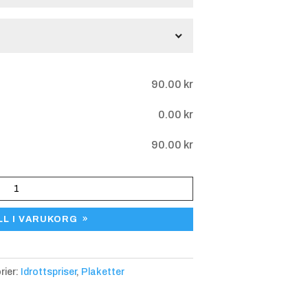
gar
90.00
kr
0.00
kr
90.00
kr
tad gravyr -
Lasergravyr
Blank
LL I VARUKORG
uminiumplåt
rier:
Idrottspriser
,
Plaketter