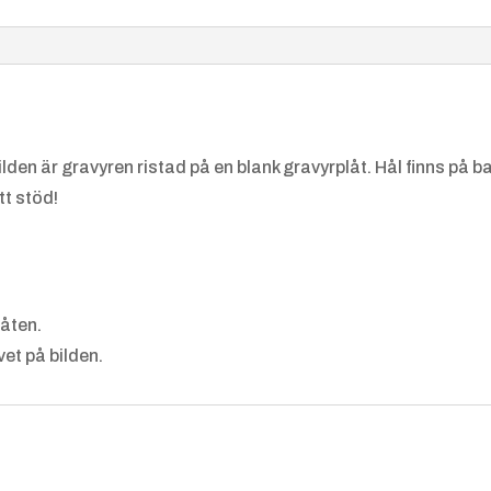
bilden är gravyren ristad på en blank gravyrplåt. Hål finns p
tt stöd!
låten.
et på bilden.