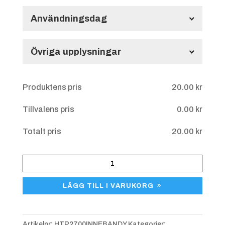
Välj till stöd
Användningsdag
Användningsdag
Övriga upplysningar
Övriga upplysningar
Produktens pris
20.00
kr
Tillvalens pris
0.00
kr
S40 25x5 mm
+
1.25 kr
Totalt pris
20.00
kr
Plakett
Innebandy
LÄGG TILL I VARUKORG
HTP
2700
mängd
Artikelnr:
HTP2700INNEBANDY
Kategorier: