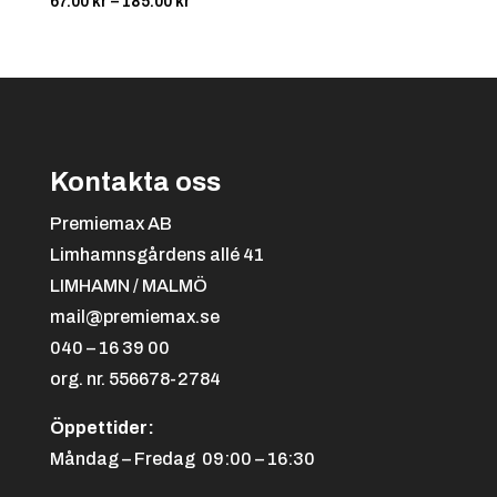
Prisintervall:
67.00
kr
–
185.00
kr
67.00 kr
till
185.00 kr
Kontakta oss
Premiemax AB
Limhamnsgårdens allé 41
LIMHAMN / MALMÖ
mail@premiemax.se
040 – 16 39 00
org. nr. 556678-2784
Öppettider:
Måndag – Fredag 09:00 – 16:30