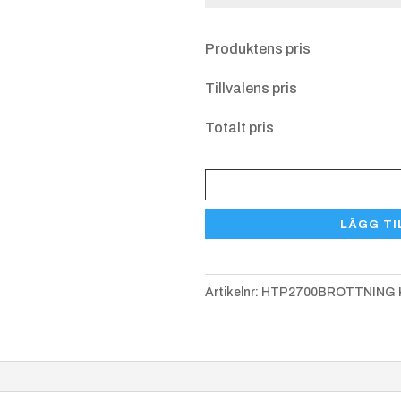
Övriga upplysnin
Produktens pris
S40 25x5 mm
+
Tillvalens pris
1.25 kr
Totalt pris
Plakett
Brottning
LÄGG TI
HTP
2700
mängd
Artikelnr:
HTP2700BROTTNING