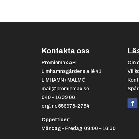
Kontakta oss
Lä
Premiemax AB
Om 
Limhamnsgårdens allé 41
Villk
LIMHAMN / MALMÖ
Kont
mail@premiemax.se
Spår
040 – 16 39 00
org. nr. 556678-2784
Öppettider:
Måndag – Fredag 09:00 – 16:30