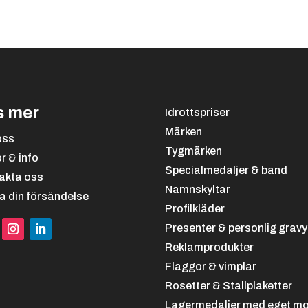
till
235.00 kr
s mer
Idrottspriser
Märken
oss
Tygmärken
or & info
Specialmedaljer & band
akta oss
Namnskyltar
a din försändelse
Profilkläder
Presenter & personlig gravy
Reklamprodukter
Flaggor & vimplar
Rosetter & Stallplaketter
Lagermedaljer med eget mo