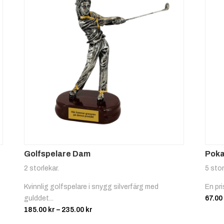
Golfspelare Dam
Poka
2 storlekar.
5 stor
Kvinnlig golfspelare i snygg silverfärg med
En pri
gulddet...
67.00
Prisintervall:
185.00
kr
–
235.00
kr
185.00 kr