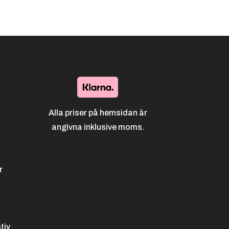
185.00 kr
Alla priser på hemsidan är
angivna inklusive moms.
r
tiv