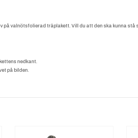
å valnötsfolierad träplakett. Vill du att den ska kunna stå sjä
akettens nedkant.
et på bilden.