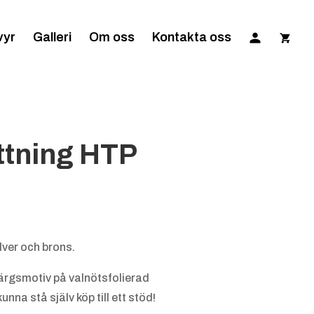
vyr
Galleri
Om oss
Kontakta oss
ttning HTP
lver och brons.
färgsmotiv på valnötsfolierad
kunna stå själv köp till ett stöd!