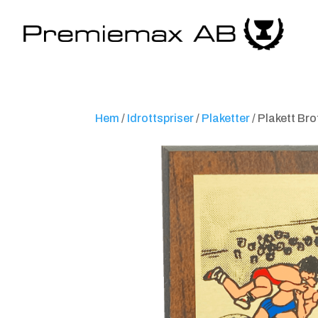
Hem
/
Idrottspriser
/
Plaketter
/ Plakett Br