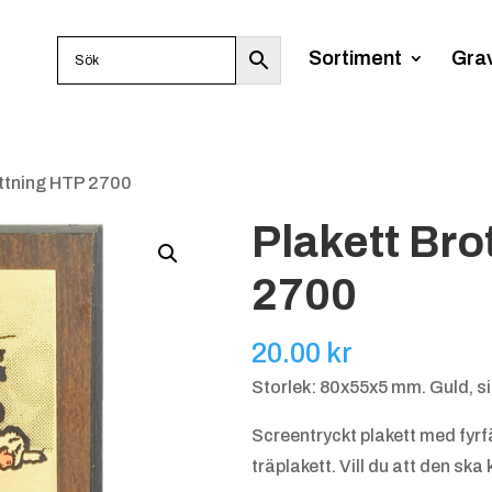
Sortiment
Gra
ottning HTP 2700
Plakett Bro
2700
20.00
kr
Storlek: 80x55x5 mm. Guld, si
Screentryckt plakett med fyr
träplakett. Vill du att den ska 