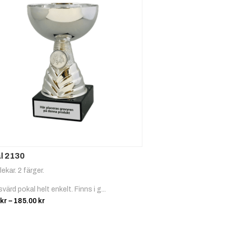
l 2130
lekar. 2 färger.
svärd pokal helt enkelt. Finns i g...
Prisintervall:
kr
–
185.00
kr
67.00 kr
till