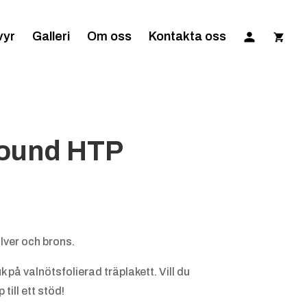
vyr
Galleri
Om oss
Kontakta oss
round HTP
lver och brons.
k på valnötsfolierad träplakett. Vill du
till ett stöd!