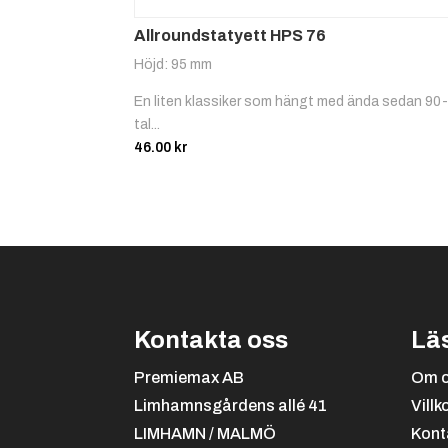
Allroundstatyett HPS 76
Höjd: 95 mm
En liten klassiker som hängt med ända sedan 90
tal...
46.00
kr
Kontakta oss
Lä
Premiemax AB
Om 
Limhamnsgårdens allé 41
Villk
LIMHAMN / MALMÖ
Kont