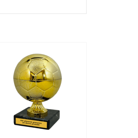
Hundsp
Handsla
Hästhu
ort
g
vud
Judo
Musik
Kampsp
ort 1
Löpnin
Löpnin
Löpnin
g,
g,
g
Terrän
Sprint