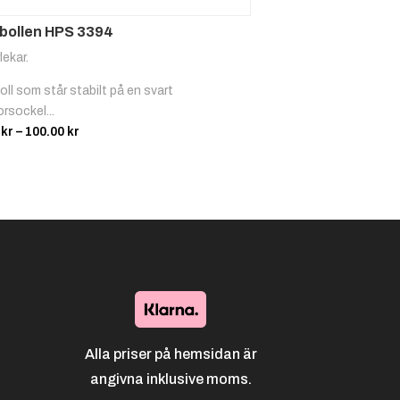
glöpnin
bollen HPS 3394
g
lekar.
ll som står stabilt på en svart
rsockel...
Prisintervall:
0
kr
–
100.00
kr
65.00 kr
Padel
Ridspor
Ridspor
till
t, Trav
t, Hopp
100.00 kr
Schack
Segling
Simning
Alla priser på hemsidan är
angivna inklusive moms.