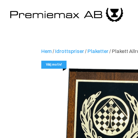
Hem
/
Idrottspriser
/
Plaketter
/ Plakett Al
Välj motiv!