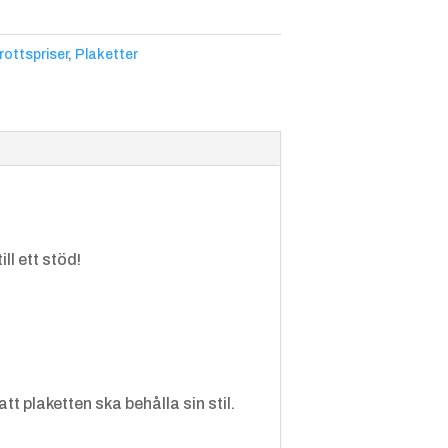
rottspriser
,
Plaketter
Fotboll
Friidrot
Friidrot
t
t,
Höjdho
pp
ll ett stöd!
Golf
Gymna
Gymna
stik,
stik,
Manlig
Kvinnlig
t plaketten ska behålla sin stil.