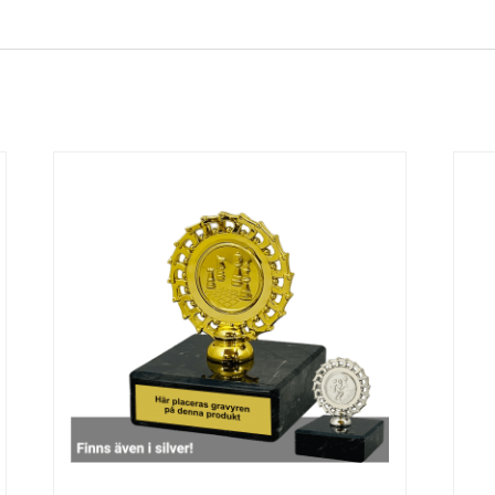
Gokart
Handbo
ll
Inneban
Ishocke
dy
y
Kampsp
Konstå
ort 2
kning