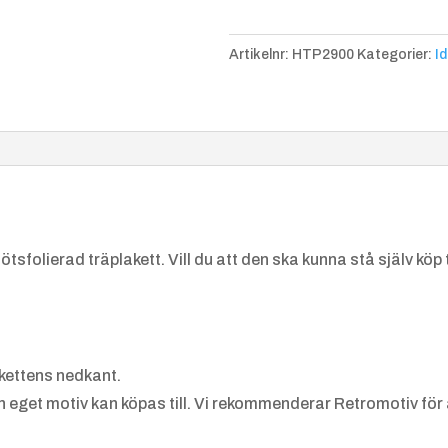
2900
mängd
Artikelnr:
HTP2900
Kategorier:
Id
Dans
Dart
tsfolierad träplakett. Vill du att den ska kunna stå själv köp ti
Friidrot
Friidrot
t,
t
Kulstöt
Längdh
ning
opp
akettens nedkant.
 eget motiv kan köpas till. Vi rekommenderar Retromotiv för at