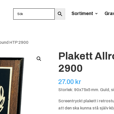
Sortiment
Gra
lround HTP 2900
Plakett All
2900
27.00
kr
Storlek: 90x75x5 mm. Guld, si
Screentryckt plakett i retrostu
att den ska kunna stå själv köp 