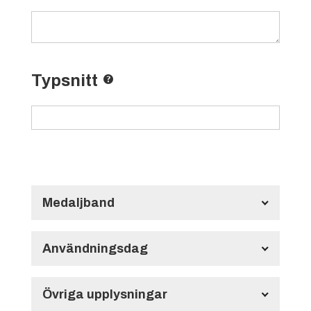
Typsnitt
Medaljband
Långt Medaljband HMB134
700x22 mm
Användningsdag
Användningsdag
Övriga upplysningar