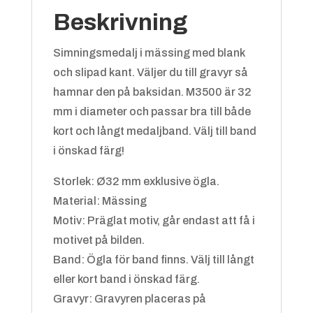
Beskrivning
Simningsmedalj i mässing med blank
och slipad kant. Väljer du till gravyr så
hamnar den på baksidan. M3500 är 32
Blå/vit
+
4.25 kr
mm i diameter och passar bra till både
kort och långt medaljband. Välj till band
i önskad färg!
Storlek: Ø32 mm exklusive ögla.
Material: Mässing
Motiv: Präglat motiv, går endast att få i
motivet på bilden.
Grön/gul
+
4.25 kr
Band: Ögla för band finns. Välj till långt
eller kort band i önskad färg.
Gravyr: Gravyren placeras på