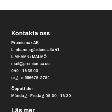
till
65.00 kr
Kontakta oss
Svart/orange
+
4.25 kr
Premiemax AB
Limhamnsgårdens allé 41
LIMHAMN / MALMÖ
mail@premiemax.se
040 – 16 39 00
org. nr. 556678-2784
Öppettider:
Svart/röd
+
4.25 kr
Måndag – Fredag 09:00 – 16:30
Läs mer