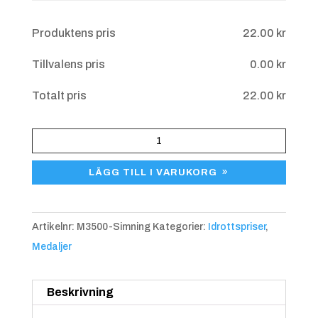
Övriga upplysningar
Produktens pris
22.00
kr
Tillvalens pris
0.00
kr
Blå/gul
+
4.25 kr
Totalt pris
22.00
kr
Medalj
Simning
LÄGG TILL I VARUKORG
M3500
mängd
Artikelnr:
M3500-Simning
Kategorier:
Idrottspriser
,
Medaljer
Blå/röd
+
4.25 kr
Beskrivning