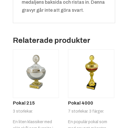
medaljens baksida och ristas in. Denna
gravyr går inte att göra svart.
Grön/vit
+
4.25 kr
Relaterade produkter
Röd/gul
+
4.25 kr
Pokal 215
Pokal 4000
3 storlekar.
7 storlekar. 3 färger.
En liten klassiker med
En populär pokal som