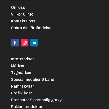
Om oss
Villkor & info
Kontakta oss
Spåra din försändelse
Svart/vit
+
4.25 kr
Idrottspriser
Märken
Tygmärken
Specialmedaljer & band
Namnskyltar
Svart/grön
+
4.25 kr
Profilkläder
Presenter & personlig gravyr
Reklamprodukter