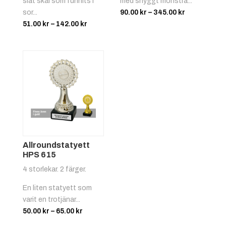
slät skål som funnits i
med snyggt mönstra...
Prisinterval
sor...
90.00
kr
–
345.00
kr
Prisintervall:
90.00 kr
51.00
kr
–
142.00
kr
51.00 kr
till
till
345.00 kr
142.00 kr
Röd/vit
+
4.25 kr
Allroundstatyett
HPS 615
4 storlekar. 2 färger.
Svart/gul
+
4.25 kr
En liten statyett som
varit en trotjänar...
Prisintervall:
50.00
kr
–
65.00
kr
50.00 kr