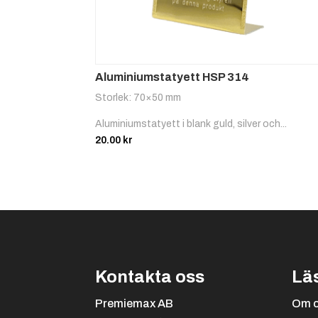
Aluminiumstatyett HSP 314
Storlek: 70×50 mm
Aluminiumstatyett i blank guld, silver och...
20.00
kr
Kontakta oss
Lä
Premiemax AB
Om 