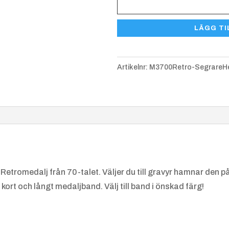
Medalj
Röd/vi
Svart/
Svar
Segrare
t
+
gul
+
ora
LÄGG TI
Herr
4.25 k
4.25 k
e
M3700
r
r
4.25
Retro
r
Artikelnr:
M3700Retro-SegrareHe
mängd
Blå/sv
Italien
Fra
art
+
sk
+
k
4.25 k
4.25 k
4.25
r
r
r
Retromedalj från 70-talet. Väljer du till gravyr hamnar den 
kort och långt medaljband. Välj till band i önskad färg!