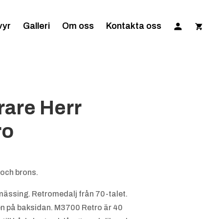
vyr
Galleri
Om oss
Kontakta oss
rare Herr
ro
 och brons.
mässing. Retromedalj från 70-talet.
den på baksidan. M3700 Retro är 40