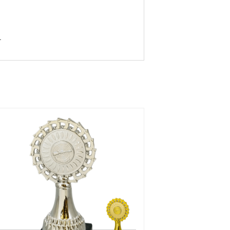
an
Rosa
Ljusbl
Grön
+
+
å
+
+
 k
4.25 k
4.25 k
4.25 k
.
r
r
r
rt
Rainb
Guld
+
Silver
ow
+
12.50
+
 k
4.25 k
kr
12.50
r
kr