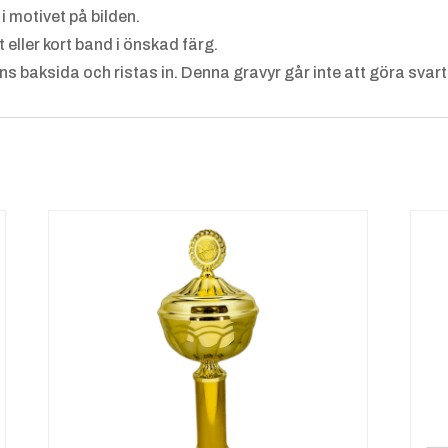
Blå
+
Röd
+
Or
i motivet på bilden.
4.25 k
4.25 k
ge
t eller kort band i önskad färg.
r
r
4.25
 baksida och ristas in. Denna gravyr går inte att göra svart
r
Vit
+
Gul
+
Sva
4.25 k
4.25 k
+
r
r
4.25
r
Brons
+