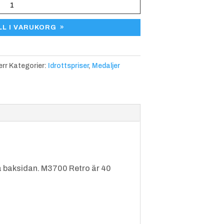
t/
Svart/
Svart/
Svart/
ng
röd
+
vit
+
grön
LL I VARUKORG
+
4.25 k
4.25 k
+
 k
r
r
4.25 k
r
rr
Kategorier:
Idrottspriser
,
Medaljer
ns
Norsk
Olymp
Tysk
+
+
ia
+
+
 k
4.25 k
4.25 k
4.25 k
r
r
r
på baksidan. M3700 Retro är 40