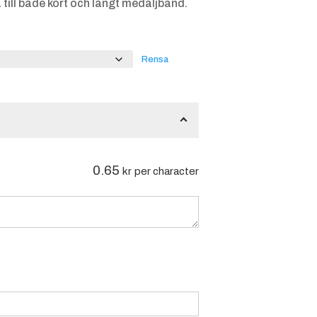
till både kort och långt medaljband.
Rensa
0.65
kr
per character