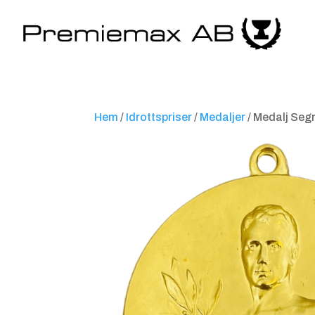
Hem
/
Idrottspriser
/
Medaljer
/ Medalj Seg