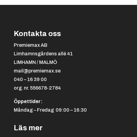
Kontakta oss
Svart/orange
+
4.25 kr
Premiemax AB
Limhamnsgårdens allé 41
LIMHAMN / MALMÖ
mail@premiemax.se
040 – 16 39 00
org. nr. 556678-2784
Öppettider:
Svart/röd
+
4.25 kr
Måndag – Fredag 09:00 – 16:30
Läs mer