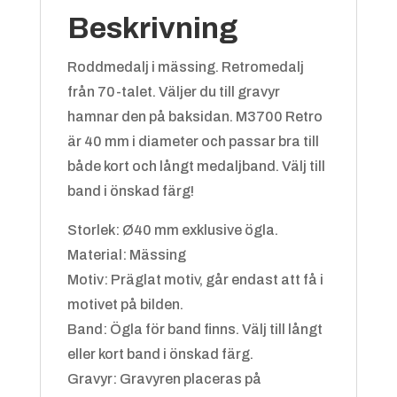
Beskrivning
Roddmedalj i mässing. Retromedalj
från 70-talet. Väljer du till gravyr
hamnar den på baksidan. M3700 Retro
Blå/vit
+
4.25 kr
är 40 mm i diameter och passar bra till
både kort och långt medaljband. Välj till
band i önskad färg!
Storlek: Ø40 mm exklusive ögla.
Material: Mässing
Motiv: Präglat motiv, går endast att få i
motivet på bilden.
Grön/gul
+
4.25 kr
Band: Ögla för band finns. Välj till långt
eller kort band i önskad färg.
Gravyr: Gravyren placeras på