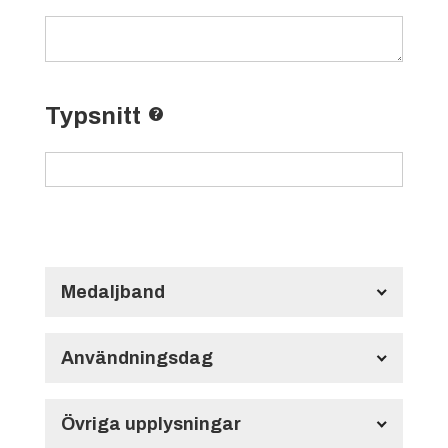
Typsnitt
Medaljband
Långt Medaljband HMB134
700x22 mm
Användningsdag
Användningsdag
Övriga upplysningar