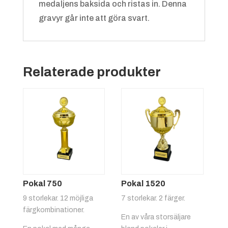
medaljens baksida och ristas in. Denna
gravyr går inte att göra svart.
Grön/vit
+
4.25 kr
Relaterade produkter
Röd/gul
+
4.25 kr
Pokal 750
Pokal 1520
9 storlekar. 12 möjliga
7 storlekar. 2 färger.
färgkombinationer.
En av våra storsäljare