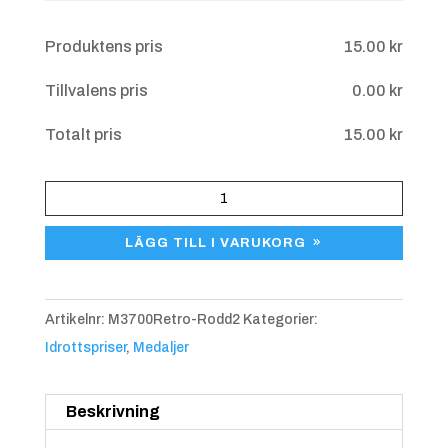
Övriga upplysningar
Produktens pris
15.00
kr
Tillvalens pris
0.00
kr
Blå/gul
+
4.25 kr
Totalt pris
15.00
kr
Medalj
Rodd
LÄGG TILL I VARUKORG
2
M3700
Retro
Artikelnr:
M3700Retro-Rodd2
Kategorier:
mängd
Idrottspriser
,
Medaljer
Blå/röd
+
4.25 kr
Beskrivning