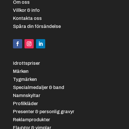
Om oss
Villkor & info
Kontakta oss
Spåra din försändelse
Svart/vit
+
4.25 kr
Idrottspriser
Märken
Tygmärken
Specialmedaljer & band
Namnskyltar
Svart/grön
+
4.25 kr
Profilkläder
Presenter & personlig gravyr
Reklamprodukter
Flaggor & vimplar