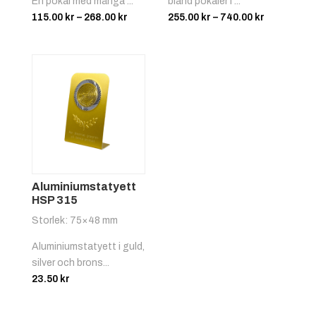
En pokal med många ...
bland pokaler i ...
Prisintervall:
Prisinterva
115.00
kr
–
268.00
kr
255.00
kr
–
740.00
kr
115.00 kr
255.00 kr
till
till
268.00 kr
740.00 kr
Röd/vit
+
4.25 kr
Aluminiumstatyett
HSP 315
Storlek: 75×48 mm
Aluminiumstatyett i guld,
Svart/gul
+
4.25 kr
silver och brons...
23.50
kr