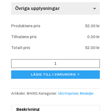
Användningsdag
Övriga upplysningar
Övriga upplysningar
Produktens pris
52.00
kr
Tillvalens pris
0.00
kr
Blå/gul
+
4.25 kr
Totalt pris
52.00
kr
Medalj
Golf
LÄGG TILL I VARUKORG
Dam
M4001
mängd
Artikelnr:
M4001
Kategorier:
Idrottspriser
,
Medaljer
Blå/röd
+
4.25 kr
Beskrivning