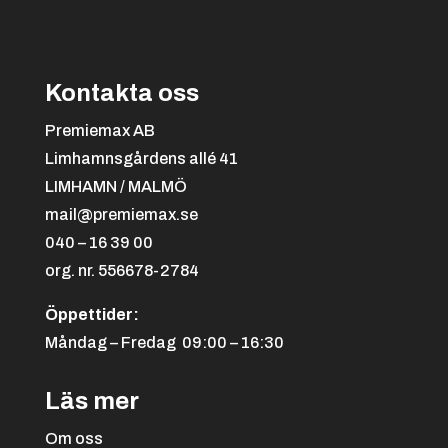
Kontakta oss
Premiemax AB
Limhamnsgårdens allé 41
LIMHAMN / MALMÖ
Svart/orange
+
4.25 kr
mail@premiemax.se
040 – 16 39 00
org. nr. 556678-2784
Öppettider:
Måndag – Fredag 09:00 – 16:30
Läs mer
Svart/röd
+
4.25 kr
Om oss