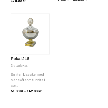
170.00
kr
67.00 kr
till
185.00 kr
Röd/vit
+
4.25 kr
Pokal 215
3 storlekar.
En liten klassiker med
slät skål som funnits i
sor...
Prisintervall:
51.00
kr
–
142.00
kr
51.00 kr
Svart/gul
+
4.25 kr
till
142.00 kr