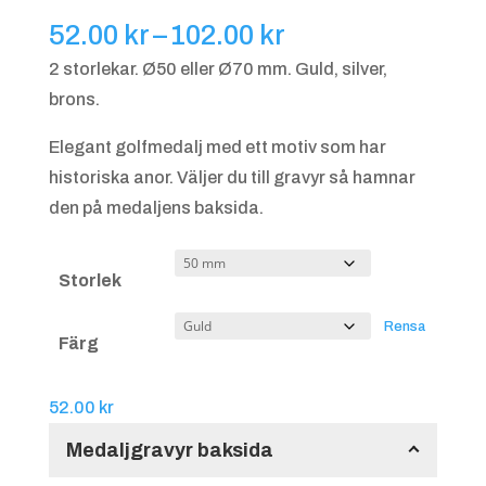
Prisintervall:
52.00
kr
–
102.00
kr
52.00 kr
2 storlekar. Ø50 eller Ø70 mm. Guld, silver,
till
brons.
102.00 kr
Elegant golfmedalj med ett motiv som har
historiska anor. Väljer du till gravyr så hamnar
den på medaljens baksida.
Storlek
Rensa
Färg
52.00
kr
Medaljgravyr baksida