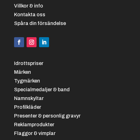
Villkor & info
Kontakta oss
Spåra din försändelse
Svart/vit
+
4.25 kr
Idrottspriser
Märken
Tygmärken
Specialmedaljer & band
Namnskyltar
Profilkläder
Presenter & personlig gravyr
Reklamprodukter
Svart/grön
+
4.25 kr
Flaggor & vimplar