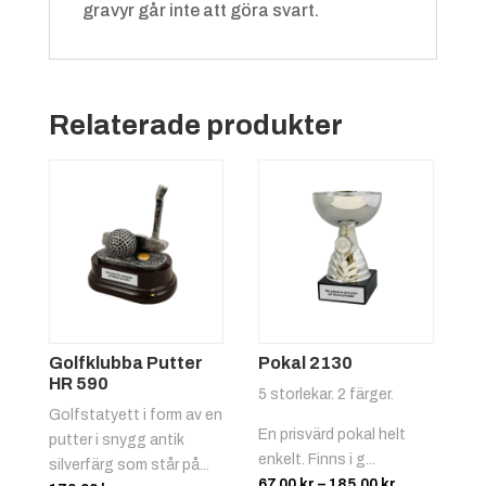
gravyr går inte att göra svart.
Relaterade produkter
Grön/vit
+
4.25 kr
Golfklubba Putter
Pokal 2130
HR 590
5 storlekar. 2 färger.
Golfstatyett i form av en
En prisvärd pokal helt
putter i snygg antik
Röd/gul
+
4.25 kr
enkelt. Finns i g...
silverfärg som står på...
Prisintervall
67.00
kr
–
185.00
kr