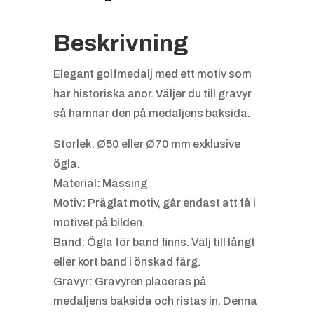
Beskrivning
Elegant golfmedalj med ett motiv som
har historiska anor. Väljer du till gravyr
så hamnar den på medaljens baksida.
Blå/vit
+
4.25 kr
Storlek: Ø50 eller Ø70 mm exklusive
ögla.
Material: Mässing
Motiv: Präglat motiv, går endast att få i
motivet på bilden.
Band: Ögla för band finns. Välj till långt
eller kort band i önskad färg.
Gravyr: Gravyren placeras på
Grön/gul
+
4.25 kr
medaljens baksida och ristas in. Denna