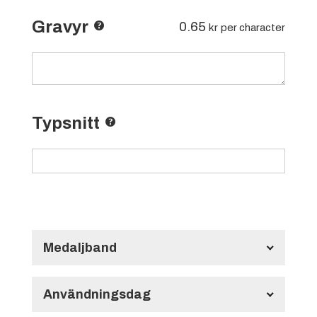
Gravyr
0.65
kr
per character
Typsnitt
Medaljband
Långt Medaljband HMB134
700x22 mm
Användningsdag