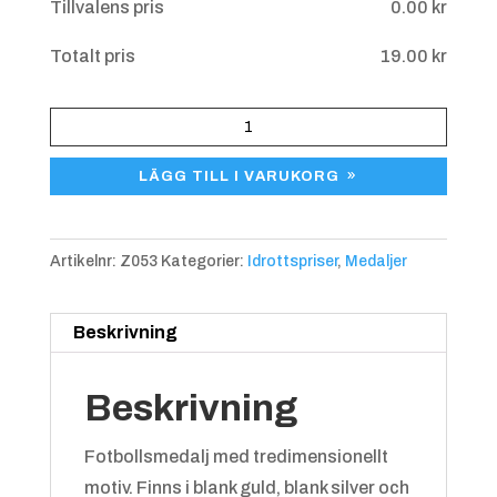
Tillvalens pris
0.00
kr
Blå/gul
+
4.25 kr
Totalt pris
19.00
kr
Medalj
Fotboll
LÄGG TILL I VARUKORG
Z053
mängd
Artikelnr:
Z053
Kategorier:
Idrottspriser
,
Medaljer
Blå/röd
+
4.25 kr
Beskrivning
Beskrivning
Fotbollsmedalj med tredimensionellt
motiv. Finns i blank guld, blank silver och