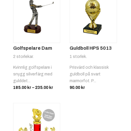
Grön/vit
+
4.25 kr
Golfspelare Dam
Guldboll HPS 5013
2 storlekar.
1 storlek.
Kvinnlig golfspelare i
Prisvärd och klassisk
snygg silverfärg med
guldboll på svart
Röd/gul
+
4.25 kr
gulddet...
marmorfot. P...
Prisintervall:
185.00
kr
–
235.00
kr
90.00
kr
185.00 kr
till
235.00 kr