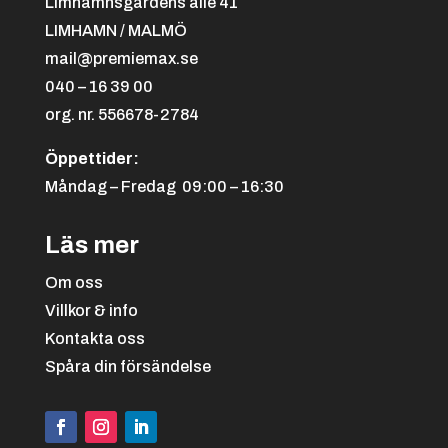
Limhamnsgårdens allé 41
LIMHAMN / MALMÖ
Svart/orange
+
4.25 kr
mail@premiemax.se
040 – 16 39 00
org. nr. 556678-2784
Öppettider:
Måndag – Fredag 09:00 – 16:30
Läs mer
Svart/röd
+
4.25 kr
Om oss
Villkor & info
Kontakta oss
Spåra din försändelse