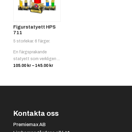
Röd/vit
+
4.25 kr
Figurstatyett HPS
711
5 storlekar. 6 färger.
En färgsprakande
statyett som verkligen ...
Prisintervall:
105.00
kr
–
145.00
kr
105.00 kr
till
Svart/gul
+
4.25 kr
145.00 kr
Kontakta oss
Premiemax AB