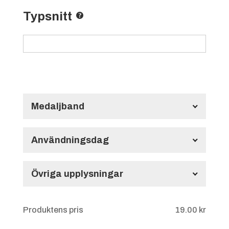
Typsnitt
Medaljband
Långt Medaljband HMB134
700x22 mm
Användningsdag
Användningsdag
Övriga upplysningar
Övriga upplysningar
Produktens pris
19.00
kr