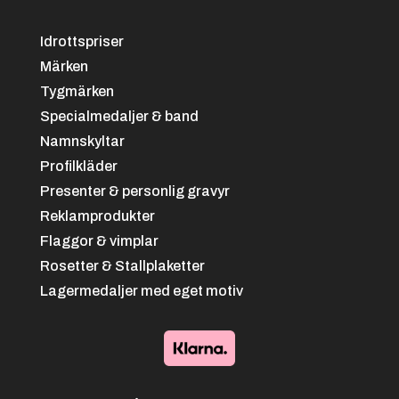
Idrottspriser
Svart/vit
+
4.25 kr
Märken
Tygmärken
Specialmedaljer & band
Namnskyltar
Profilkläder
Presenter & personlig gravyr
Reklamprodukter
Flaggor & vimplar
Svart/grön
+
4.25 kr
Rosetter & Stallplaketter
Lagermedaljer med eget motiv