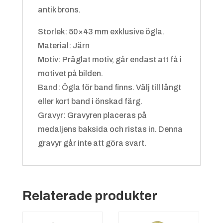
antik brons.
Blå/vit
+
4.25 kr
Storlek: 50×43 mm exklusive ögla.
Material: Järn
Motiv: Präglat motiv, går endast att få i
motivet på bilden.
Band: Ögla för band finns. Välj till långt
eller kort band i önskad färg.
Gravyr: Gravyren placeras på
medaljens baksida och ristas in. Denna
Grön/gul
+
4.25 kr
gravyr går inte att göra svart.
Relaterade produkter