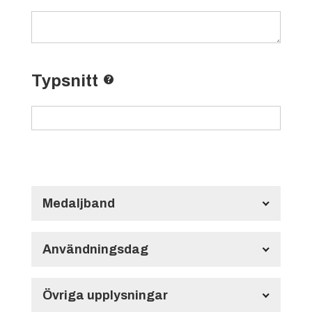
Typsnitt
Medaljband
Långt Medaljband HMB134
700x22 mm
Användningsdag
Användningsdag
Övriga upplysningar