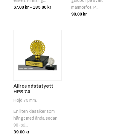
enkelt. Finns i g...
guldboll på svart
Prisintervall:
67.00
kr
–
185.00
kr
marmorfot. P...
67.00 kr
90.00
kr
till
185.00 kr
Röd/vit
+
4.25 kr
Allroundstatyett
HPS 74
Höjd 75 mm.
Svart/gul
+
4.25 kr
En liten klassiker som
hängt med ända sedan
90-tal...
39.00
kr