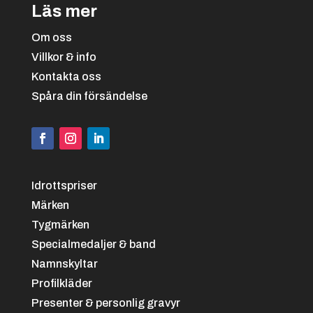
Läs mer
Om oss
Villkor & info
Kontakta oss
Svart/vit
+
4.25 kr
Spåra din försändelse
Idrottspriser
Märken
Tygmärken
Specialmedaljer & band
Svart/grön
+
4.25 kr
Namnskyltar
Profilkläder
Presenter & personlig gravyr