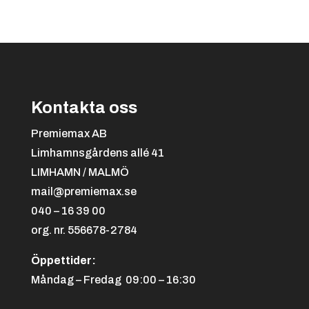
Svart/orange
+
4.25 kr
Kontakta oss
Premiemax AB
Limhamnsgårdens allé 41
LIMHAMN / MALMÖ
mail@premiemax.se
040 – 16 39 00
org. nr. 556678-2784
Svart/röd
+
4.25 kr
Öppettider:
Måndag – Fredag 09:00 – 16:30