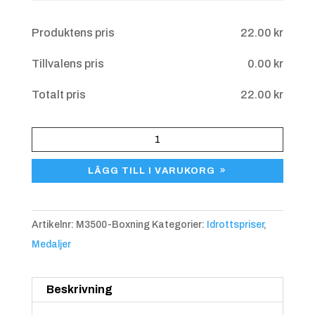
Övriga upplysningar
Produktens pris
22.00
kr
Tillvalens pris
0.00
kr
Blå/gul
+
4.25 kr
Totalt pris
22.00
kr
Medalj
Boxning
LÄGG TILL I VARUKORG
M3500
mängd
Artikelnr:
M3500-Boxning
Kategorier:
Idrottspriser
,
Medaljer
Blå/röd
+
4.25 kr
Beskrivning