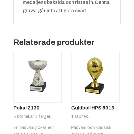
medaljens baksida och ristas in. Denna
gravyr går inte att göra svart.
Grön/vit
+
4.25 kr
Relaterade produkter
Röd/gul
+
4.25 kr
Pokal 2130
Guldboll HPS 5013
5 storlekar. 2 färger.
1 storlek.
En prisvärd pokal helt
Prisvärd och klassisk