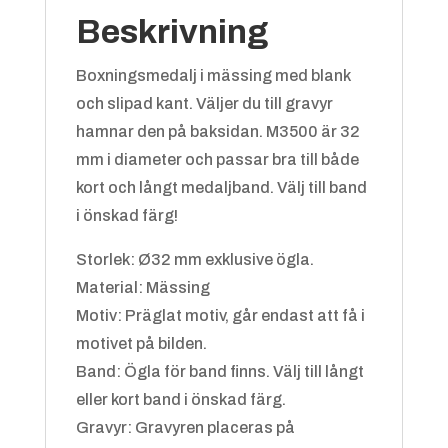
Beskrivning
Boxningsmedalj i mässing med blank
och slipad kant. Väljer du till gravyr
hamnar den på baksidan. M3500 är 32
Blå/vit
+
4.25 kr
mm i diameter och passar bra till både
kort och långt medaljband. Välj till band
i önskad färg!
Storlek: Ø32 mm exklusive ögla.
Material: Mässing
Motiv: Präglat motiv, går endast att få i
motivet på bilden.
Grön/gul
+
4.25 kr
Band: Ögla för band finns. Välj till långt
eller kort band i önskad färg.
Gravyr: Gravyren placeras på