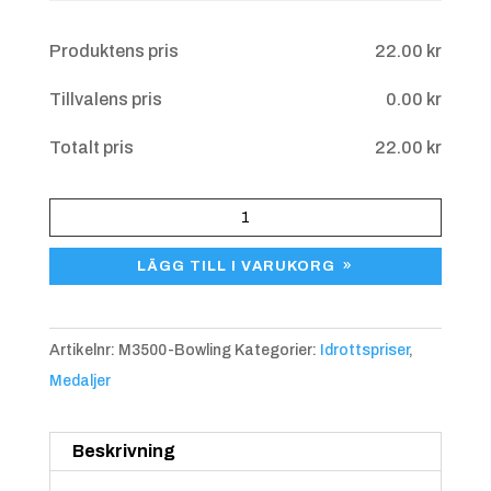
Övriga upplysningar
Produktens pris
22.00
kr
Tillvalens pris
0.00
kr
Blå/gul
+
4.25 kr
Totalt pris
22.00
kr
Medalj
Bowling
LÄGG TILL I VARUKORG
M3500
mängd
Artikelnr:
M3500-Bowling
Kategorier:
Idrottspriser
,
Medaljer
Blå/röd
+
4.25 kr
Beskrivning