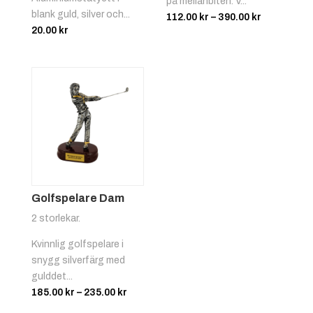
på mellanbiten. V...
blank guld, silver och...
Prisinterva
112.00
kr
–
390.00
kr
20.00
kr
112.00 kr
till
390.00 kr
Röd/vit
+
4.25 kr
Golfspelare Dam
2 storlekar.
Kvinnlig golfspelare i
Svart/gul
+
4.25 kr
snygg silverfärg med
gulddet...
Prisintervall:
185.00
kr
–
235.00
kr
185.00 kr