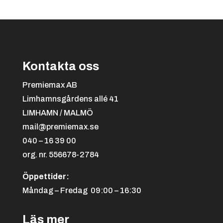
till
235.00 kr
Kontakta oss
Svart/orange
+
4.25 kr
Premiemax AB
Limhamnsgårdens allé 41
LIMHAMN / MALMÖ
mail@premiemax.se
040 – 16 39 00
org. nr. 556678-2784
Öppettider:
Svart/röd
+
4.25 kr
Måndag – Fredag 09:00 – 16:30
Läs mer