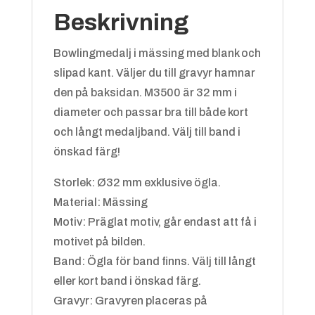
Beskrivning
Bowlingmedalj i mässing med blank och
slipad kant. Väljer du till gravyr hamnar
den på baksidan. M3500 är 32 mm i
Blå/vit
+
4.25 kr
diameter och passar bra till både kort
och långt medaljband. Välj till band i
önskad färg!
Storlek: Ø32 mm exklusive ögla.
Material: Mässing
Motiv: Präglat motiv, går endast att få i
motivet på bilden.
Grön/gul
+
4.25 kr
Band: Ögla för band finns. Välj till långt
eller kort band i önskad färg.
Gravyr: Gravyren placeras på