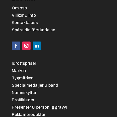
Om oss
Villkor & info
Kontakta oss
Spåra din försändelse
Svart/vit
+
4.25 kr
Idrottspriser
Märken
Tygmärken
Specialmedaljer & band
Namnskyltar
Svart/grön
+
4.25 kr
Profilkläder
Presenter & personlig gravyr
Reklamprodukter