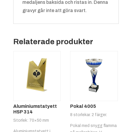
medaljens baksida och ristas in. Denna
gravyr går inte att göra svart.
Grön/vit
+
4.25 kr
Relaterade produkter
Röd/gul
+
4.25 kr
Aluminiumstatyett
Pokal 4005
HSP 314
8 storlekar. 2 färger.
Storlek: 70×50 mm
Pokal med snygg flamma
Aluminiumstatyett i