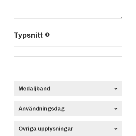
Typsnitt
Medaljband
Långt Medaljband HMB134
700x22 mm
Användningsdag
Användningsdag
Övriga upplysningar