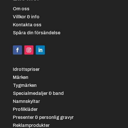
Om oss
Villkor & info
Kontakta oss
Spåra din försändelse
Svart/vit
+
4.25 kr
Idrottspriser
Märken
Tygmärken
Specialmedaljer & band
Namnskyltar
Svart/grön
+
4.25 kr
Profilkläder
Presenter & personlig gravyr
Reklamprodukter