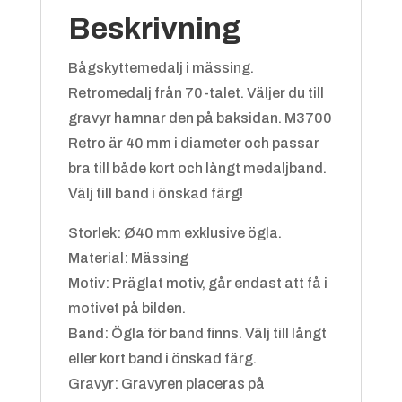
Beskrivning
Bågskyttemedalj i mässing.
Retromedalj från 70-talet. Väljer du till
gravyr hamnar den på baksidan. M3700
Blå/vit
+
4.25 kr
Retro är 40 mm i diameter och passar
bra till både kort och långt medaljband.
Välj till band i önskad färg!
Storlek: Ø40 mm exklusive ögla.
Material: Mässing
Motiv: Präglat motiv, går endast att få i
motivet på bilden.
Grön/gul
+
4.25 kr
Band: Ögla för band finns. Välj till långt
eller kort band i önskad färg.
Gravyr: Gravyren placeras på