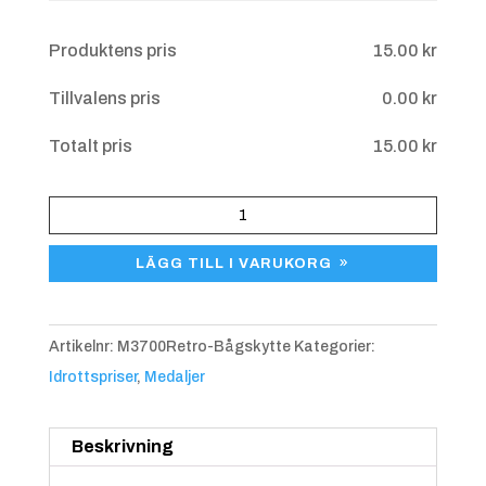
Övriga upplysningar
Produktens pris
15.00
kr
Tillvalens pris
0.00
kr
Blå/gul
+
4.25 kr
Totalt pris
15.00
kr
Medalj
Bågskytte
LÄGG TILL I VARUKORG
M3700
Retro
mängd
Artikelnr:
M3700Retro-Bågskytte
Kategorier:
Idrottspriser
,
Medaljer
Blå/röd
+
4.25 kr
Beskrivning