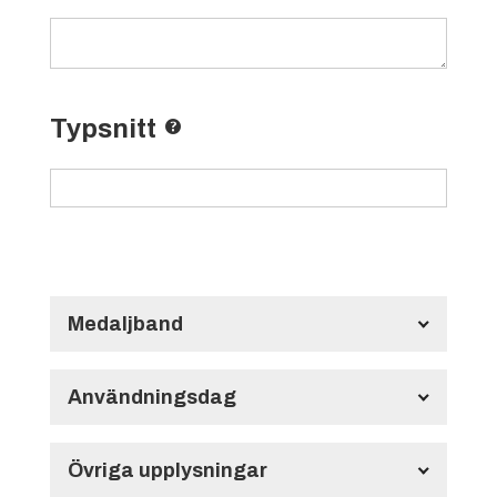
Typsnitt
Medaljband
Långt Medaljband HMB134
700x22 mm
Användningsdag
Användningsdag
Övriga upplysningar