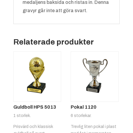
medaljens baksida och ristas in. Denna
gravyr går inte att göra svart.
Grön/vit
+
4.25 kr
Relaterade produkter
Röd/gul
+
4.25 kr
Guldboll HPS 5013
Pokal 1120
1 storlek.
6 storlekar.
Prisvärd och klassisk
Trevlig liten pokal i plast