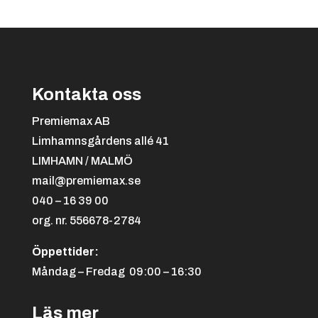
Kontakta oss
Svart/orange
+
4.25 kr
Premiemax AB
Limhamnsgårdens allé 41
LIMHAMN / MALMÖ
mail@premiemax.se
040 – 16 39 00
org. nr. 556678-2784
Öppettider:
Svart/röd
+
4.25 kr
Måndag – Fredag 09:00 – 16:30
Läs mer