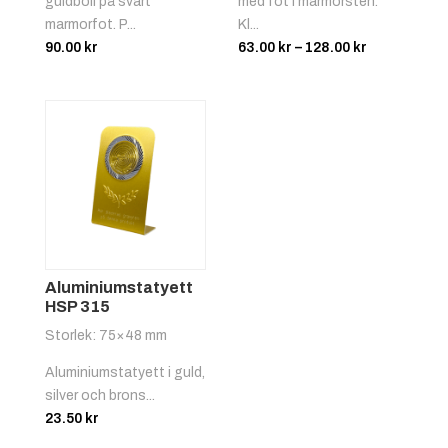
guldboll på svart
med fot i marmorsten.
marmorfot. P...
Kl...
Prisinterval
90.00
kr
63.00
kr
–
128.00
kr
63.00 kr
till
128.00 kr
Röd/vit
+
4.25 kr
Aluminiumstatyett
HSP 315
Storlek: 75×48 mm
Svart/gul
+
4.25 kr
Aluminiumstatyett i guld,
silver och brons...
23.50
kr