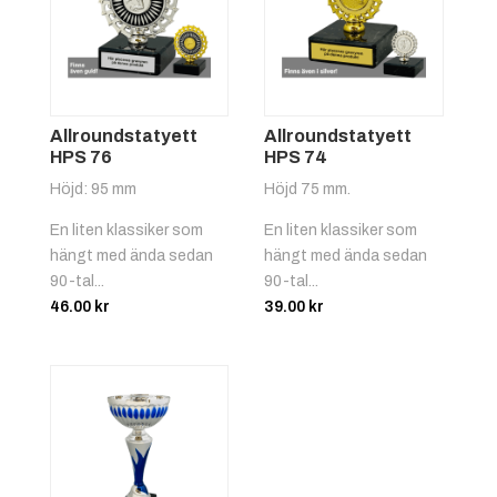
Bangolf
Allroundstatyett
Allroundstatyett
HPS 76
HPS 74
Höjd: 95 mm
Höjd 75 mm.
Röd/gul
+
4.25 kr
En liten klassiker som
En liten klassiker som
hängt med ända sedan
hängt med ända sedan
Basket
90-tal...
90-tal...
46.00
kr
39.00
kr
Röd/vit
+
4.25 kr