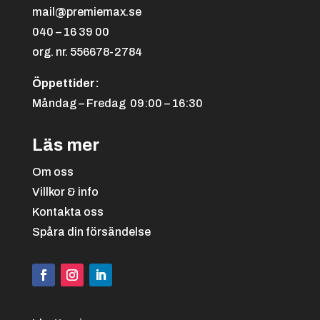
mail@premiemax.se
Bordtennis
040 – 16 39 00
org. nr. 556678-2784
Öppettider:
Måndag – Fredag 09:00 – 16:30
Svart/röd
+
4.25 kr
Läs mer
Om oss
Boule
Villkor & info
Kontakta oss
Spåra din försändelse
Svart/vit
+
4.25 kr