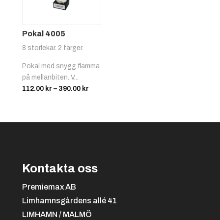
Biljard
Pokal 4005
8 storlekar. 2 färger.
Pokal med snygg flamma
på mellanbiten. V...
Prisintervall:
112.00
kr
–
390.00
kr
Svart/gul
+
4.25 kr
112.00 kr
till
Bilsport
390.00 kr
Kontakta oss
Premiemax AB
Limhamnsgårdens allé 41
Svart/orange
+
4.25 kr
LIMHAMN / MALMÖ