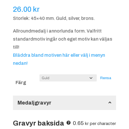
26.00
kr
Storlek: 45×40 mm. Guld, silver, brons.
Allroundmedalj i annorlunda form. Valfritt
standardmotiv ingår och eget motiv kan väljas
till!
Bläddra bland motiven här eller välj i menyn
nedan!
Rensa
Färg
Medaljgravyr
Gravyr baksida
0.65
kr
per character