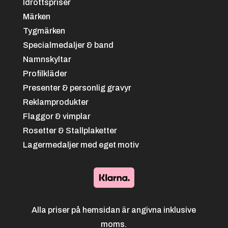
Idrottspriser
Bowling
Märken
Tygmärken
Specialmedaljer & band
Namnskyltar
Profilkläder
Presenter & personlig gravyr
Svart/grön
+
4.25 kr
Reklamprodukter
Flaggor & vimplar
Brottning
Rosetter & Stallplaketter
Lagermedaljer med eget motiv
Blå/svart
+
4.25 kr
Alla priser på hemsidan är angivna inklusive
moms.