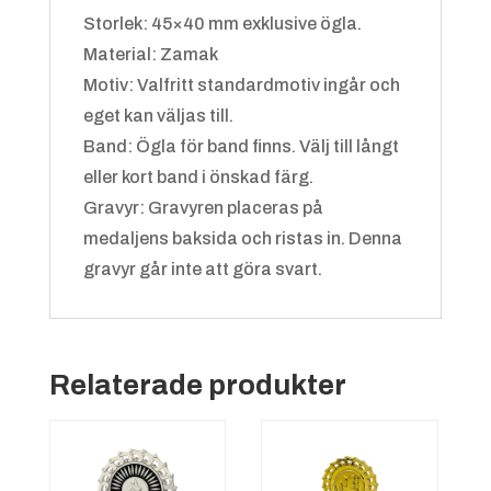
Storlek: 45×40 mm exklusive ögla.
Badminton
Material: Zamak
Motiv: Valfritt standardmotiv ingår och
eget kan väljas till.
Band: Ögla för band finns. Välj till långt
eller kort band i önskad färg.
Grön/gul
+
4.25 kr
Gravyr: Gravyren placeras på
medaljens baksida och ristas in. Denna
gravyr går inte att göra svart.
Bandy
Relaterade produkter
Grön/vit
+
4.25 kr