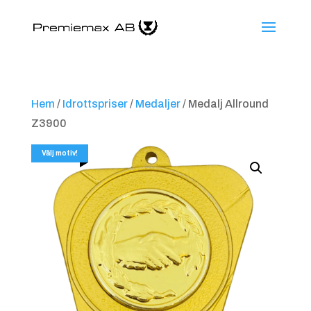
Hem
/
Idrottspriser
/
Medaljer
/ Medalj Allround
Z3900
Välj motiv!