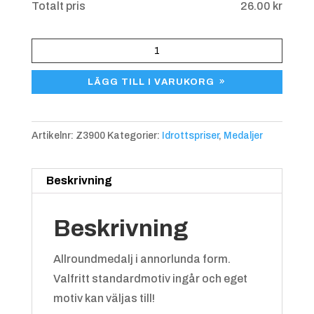
Totalt pris
26.00
kr
på 25 pokaler, 25 medaljer och 50
2:a
statyetter. Lägg då endast till
Medalj
specialmotiv på en produkt så
korrigerar vi på orderbekräftelsen
Allround
LÄGG TILL I VARUKORG
manuellt när vi går igenom ordern.
Z3900
Alternativt lägg till önskat antal
mängd
specialmotiv separat med artikeln
Blå/röd
+
4.25 kr
Artikelnr:
Z3900
Kategorier:
Idrottspriser
,
Medaljer
”Eget motiv till idrottspriser”.
3:a
Beskrivning
Beskrivning
Allroundmedalj i annorlunda form.
Valfritt standardmotiv ingår och eget
Blå/vit
+
4.25 kr
motiv kan väljas till!