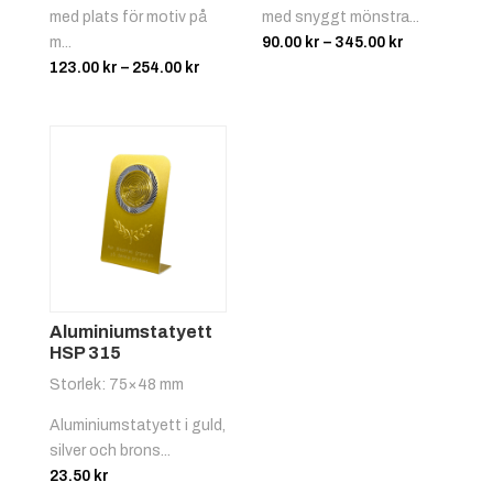
med plats för motiv på
med snyggt mönstra...
Prisinterval
m...
90.00
kr
–
345.00
kr
Röd/vit
+
4.25 kr
Prisintervall:
90.00 kr
123.00
kr
–
254.00
kr
123.00 kr
till
till
345.00 kr
Biljard
254.00 kr
Svart/gul
+
4.25 kr
Aluminiumstatyett
HSP 315
Bilsport
Storlek: 75×48 mm
Aluminiumstatyett i guld,
silver och brons...
23.50
kr