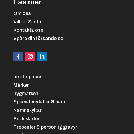
Läs mer
Om oss
Svart/vit
+
4.25 kr
Villkor & info
Kontakta oss
Bowling
Spåra din försändelse
Idrottspriser
Svart/grön
+
4.25 kr
Märken
Tygmärken
Brottning
Specialmedaljer & band
Namnskyltar
Profilkläder
Presenter & personlig gravyr