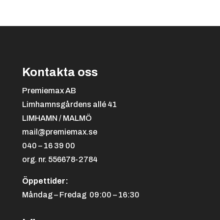
Svart/orange
+
4.25 kr
Bordtennis
Kontakta oss
Premiemax AB
Limhamnsgårdens allé 41
LIMHAMN / MALMÖ
mail@premiemax.se
Svart/röd
+
4.25 kr
040 – 16 39 00
org. nr. 556678-2784
Boule
Öppettider:
Måndag – Fredag 09:00 – 16:30