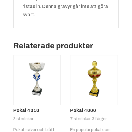
ristas in. Denna gravyr går inte att göra
Grön/vit
+
4.25 kr
svart.
Bangolf
Relaterade produkter
Röd/gul
+
4.25 kr
Basket
Pokal 4010
Pokal 4000
3 storlekar.
7 storlekar. 3 färger.
Pokal i silver och blått
En populär pokal som