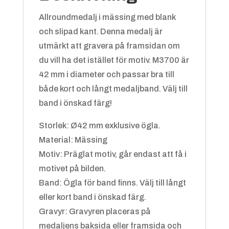
Allroundmedalj i mässing med blank
Blå/vit
+
4.25 kr
och slipad kant. Denna medalj är
utmärkt att gravera på framsidan om
Badminton
du vill ha det istället för motiv. M3700 är
42 mm i diameter och passar bra till
både kort och långt medaljband. Välj till
band i önskad färg!
Storlek: Ø42 mm exklusive ögla.
Grön/gul
+
4.25 kr
Material: Mässing
Motiv: Präglat motiv, går endast att få i
motivet på bilden.
Bandy
Band: Ögla för band finns. Välj till långt
eller kort band i önskad färg.
Gravyr: Gravyren placeras på
medaljens baksida eller framsida och