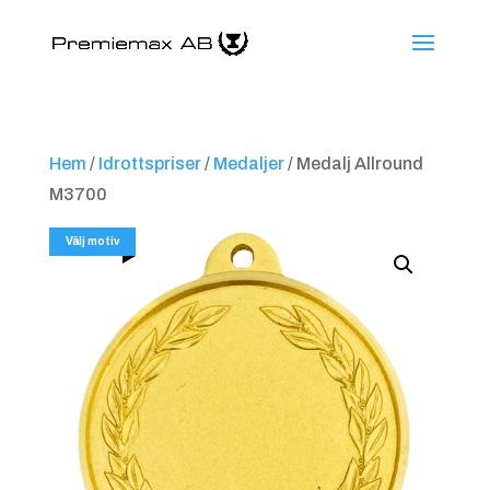
Hem
/
Idrottspriser
/
Medaljer
/ Medalj Allround
M3700
Välj motiv