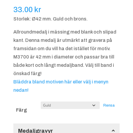
33.00
kr
Storlek: Ø42 mm. Guld och brons.
Allroundmedalj i mässing med blank och slipad
kant. Denna medalj är utmärkt att gravera på
framsidan om du vill ha det istället för motiv.
M3700 är 42 mm i diameter och passar bra till
både kort och långt medaljband. Välj till band i
önskad färg!
Bläddra bland motiven här eller välj i menyn
nedan!
Rensa
Färg
Medaljgravyr