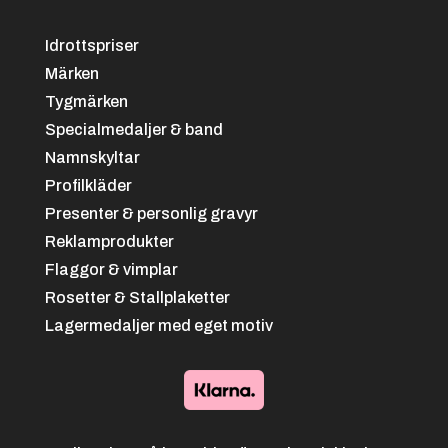
Brottning
Idrottspriser
Märken
Tygmärken
Specialmedaljer & band
Namnskyltar
Profilkläder
Blå/svart
+
4.25 kr
Presenter & personlig gravyr
Reklamprodukter
Cykel
Flaggor & vimplar
Rosetter & Stallplaketter
Lagermedaljer med eget motiv
Italiensk
+
4.25 kr