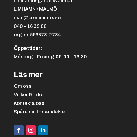
Limhamnsgårdens allé 41
LIMHAMN / MALMÖ
Boule
mail@premiemax.se
040 – 16 39 00
org. nr. 556678-2784
Öppettider:
Måndag – Fredag 09:00 – 16:30
Svart/vit
+
4.25 kr
Läs mer
Bowling
Om oss
Villkor & info
Kontakta oss
Spåra din försändelse
Svart/grön
+
4.25 kr