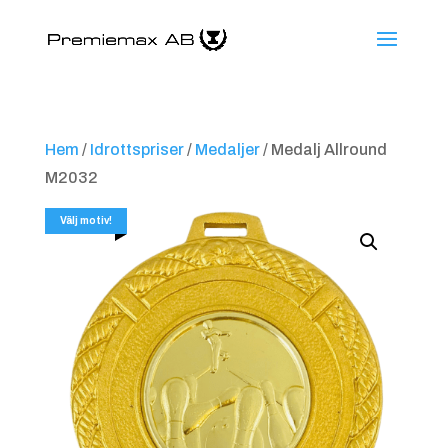
Hem
/
Idrottspriser
/
Medaljer
/ Medalj Allround
M2032
Välj motiv!