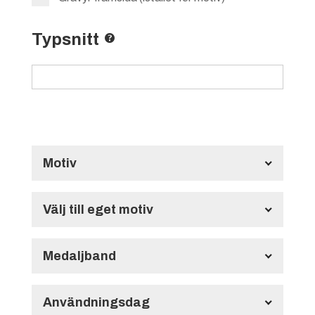
Typsnitt
Motiv
Standardmotiv
Välj till eget motiv
Specialmotiv (1-99 st)
Medaljband
240.00
kr
Långt Medaljband HMB134
700x22 mm
Användningsdag