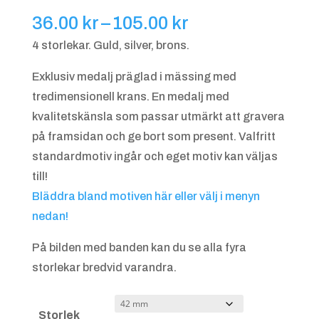
Prisintervall:
36.00
kr
–
105.00
kr
36.00 kr
4 storlekar. Guld, silver, brons.
till
Exklusiv medalj präglad i mässing med
105.00 kr
tredimensionell krans. En medalj med
kvalitetskänsla som passar utmärkt att gravera
på framsidan och ge bort som present. Valfritt
standardmotiv ingår och eget motiv kan väljas
till!
Bläddra bland motiven här eller välj i menyn
nedan!
På bilden med banden kan du se alla fyra
storlekar bredvid varandra.
Storlek