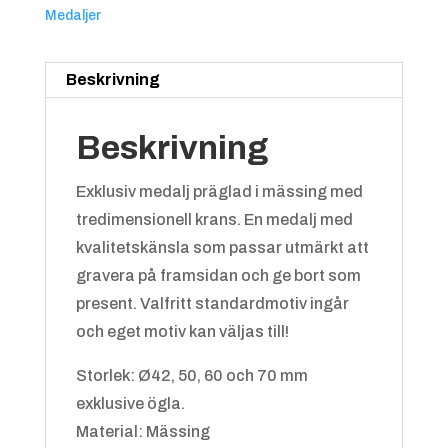
Medaljer
3:a
Beskrivning
Beskrivning
Exklusiv medalj präglad i mässing med
Blå/vit
+
4.25 kr
tredimensionell krans. En medalj med
kvalitetskänsla som passar utmärkt att
Badminton
gravera på framsidan och ge bort som
present. Valfritt standardmotiv ingår
och eget motiv kan väljas till!
Storlek: Ø42, 50, 60 och 70 mm
exklusive ögla.
Grön/gul
+
4.25 kr
Material: Mässing