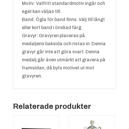
Motiv: Valfritt standardmotiv ingår och
eget kan väljas till.
Bandy
Band: Ögla för band finns. Välj till långt
eller kort band i önskad färg.
Gravyr: Gravyren placeras på
medaljens baksida och ristas in. Denna
gravyr går inte att göra svart. Denna
Grön/vit
+
4.25 kr
medalj går även utmärkt att gravera på
framsidan, då byts motivet ut mot
gravyren.
Bangolf
Relaterade produkter
Röd/gul
+
4.25 kr