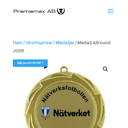
Hem
/
Idrottspriser
/
Medaljer
/ Medalj Allround
J099
Välj motiv! NYHET