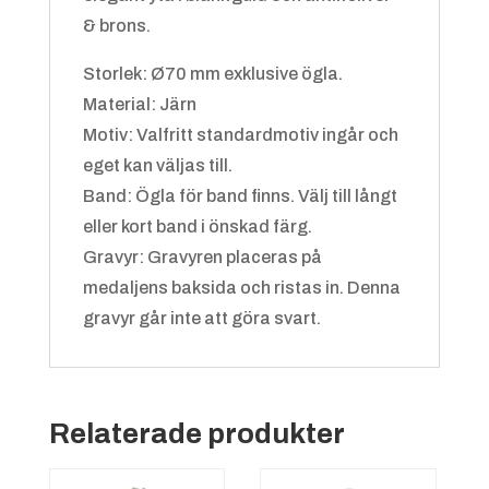
Badminton
& brons.
Storlek: Ø70 mm exklusive ögla.
Material: Järn
Motiv: Valfritt standardmotiv ingår och
eget kan väljas till.
Grön/gul
+
4.25 kr
Band: Ögla för band finns. Välj till långt
eller kort band i önskad färg.
Gravyr: Gravyren placeras på
Bandy
medaljens baksida och ristas in. Denna
gravyr går inte att göra svart.
Relaterade produkter
Grön/vit
+
4.25 kr