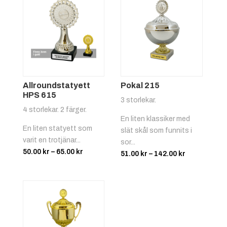
Bangolf
Allroundstatyett
Pokal 215
Röd/gul
+
4.25 kr
HPS 615
3 storlekar.
4 storlekar. 2 färger.
En liten klassiker med
Basket
En liten statyett som
slät skål som funnits i
varit en trotjänar...
sor...
Prisintervall:
50.00
kr
–
65.00
kr
Prisinterval
51.00
kr
–
142.00
kr
50.00 kr
51.00 kr
till
till
65.00 kr
142.00 kr
Röd/vit
+
4.25 kr