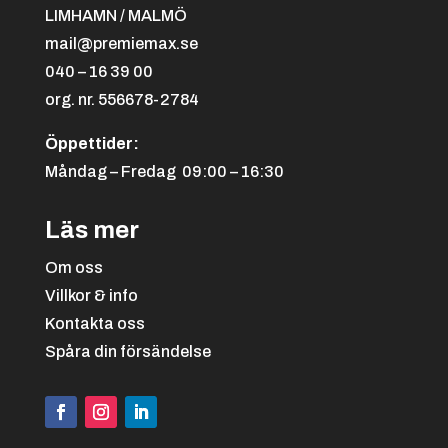
Bordtennis
LIMHAMN / MALMÖ
mail@premiemax.se
040 – 16 39 00
org. nr. 556678-2784
Öppettider:
Måndag – Fredag 09:00 – 16:30
Svart/röd
+
4.25 kr
Läs mer
Boule
Om oss
Villkor & info
Kontakta oss
Spåra din försändelse
Svart/vit
+
4.25 kr