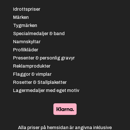
Bowling
Idrottspriser
Märken
Tygmärken
Specialmedaljer & band
Namnskyltar
Profilkläder
Svart/grön
+
4.25 kr
Presenter & personlig gravyr
Reklamprodukter
Brottning
Flaggor & vimplar
Rosetter & Stallplaketter
Lagermedaljer med eget motiv
Blå/svart
+
4.25 kr
Alla priser på hemsidan är angivna inklusive