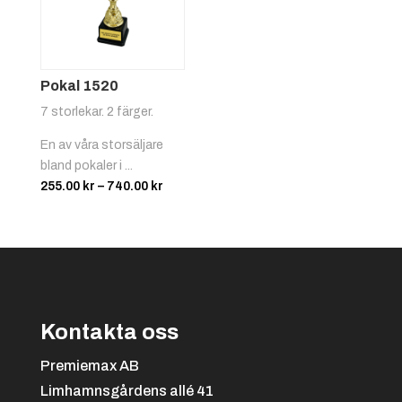
Biljard
Pokal 1520
7 storlekar. 2 färger.
En av våra storsäljare
Svart/gul
+
4.25 kr
bland pokaler i ...
Prisintervall:
255.00
kr
–
740.00
kr
255.00 kr
Bilsport
till
740.00 kr
Kontakta oss
Svart/orange
+
4.25 kr
Premiemax AB
Limhamnsgårdens allé 41