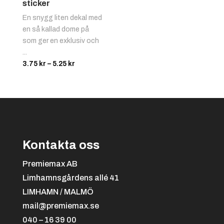
sticker
En snygg liten dekal med
en så kallad dome på
som ger en exklusiv och
...
Prisintervall:
3.75
kr
–
5.25
kr
3.75 kr
till
5.25 kr
Kontakta oss
Premiemax AB
Limhamnsgårdens allé 41
LIMHAMN / MALMÖ
mail@premiemax.se
040 – 16 39 00