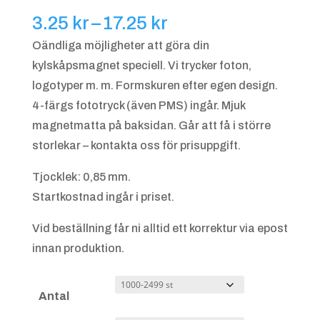
Prisintervall:
3.25
kr
–
17.25
kr
3.25 kr
Oändliga möjligheter att göra din
till
kylskåpsmagnet speciell. Vi trycker foton,
17.25 kr
logotyper m. m. Formskuren efter egen design.
4-färgs fototryck (även PMS) ingår. Mjuk
magnetmatta på baksidan. Går att få i större
storlekar – kontakta oss för prisuppgift.
Tjocklek: 0,85 mm.
Startkostnad ingår i priset.
Vid beställning får ni alltid ett korrektur via epost
innan produktion.
Antal