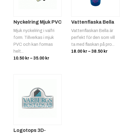
Nyckelring Mjuk PVC
Vattenflaska Bella
Mjuk nyckelring i valfri
Vattenflaskan Bella är
form. Tillverkas i mjuk
perfekt för den som vill
PVC och kan formas
ta med flaskan på pro...
Prisintervall
helt...
18.00
kr
–
38.50
kr
Prisintervall:
18.00 kr
10.50
kr
–
35.00
kr
10.50 kr
till
till
38.50 kr
35.00 kr
Logotops 3D-