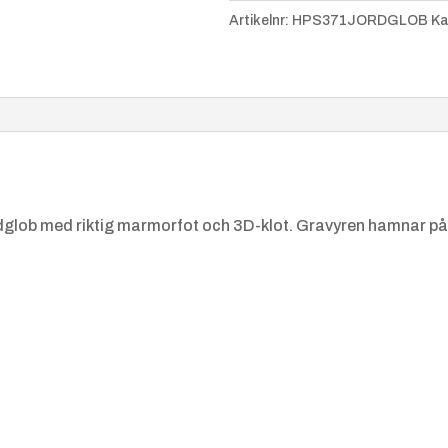
mängd
Artikelnr:
HPS371JORDGLOB
Ka
rdglob med riktig marmorfot och 3D-klot. Gravyren hamnar på fo