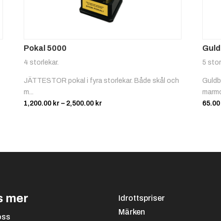
Pokal 5000
Guld
4 storlekar.
5 stor
-
JÄTTESTOR pokal i fyra storlekar. Både skål och
Guldbo
m...
marmo
Prisintervall:
1,200.00
kr
–
2,500.00
kr
65.0
1,200.00 kr
till
2,500.00 kr
s mer
Idrottspriser
Märken
oss