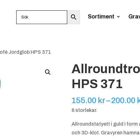
Sortiment
Gra
rofé Jordglob HPS 371
Allroundtr
HPS 371
155.00
kr
–
200.00
6 storlekar.
Allroundstatyett i guld i form
och 3D-klot. Gravyren hamnar p