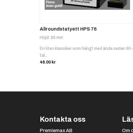
Allroundstatyett HPS 76
Höjd: 95 mm
En liten klassiker som hängt med ända sedan 90
tal...
46.00
kr
Kontakta oss
Lä
Premiemax AB
Om 