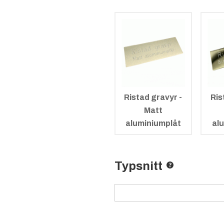
Ristad gravyr -
Ris
Matt
aluminiumplåt
al
Typsnitt