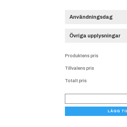
Användningsdag
Användningsdag
Övriga upplysningar
Övriga upplysnin
Produktens pris
Tillvalens pris
Totalt pris
Allroundtrofé
Jordglob
LÄGG TI
HPS
371