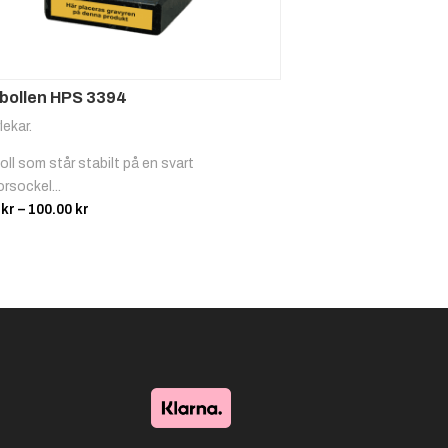
bollen HPS 3394
lekar.
ll som står stabilt på en svart
rsockel...
Prisintervall:
0
kr
–
100.00
kr
65.00 kr
till
100.00 kr