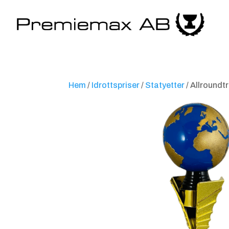
Hem
/
Idrottspriser
/
Statyetter
/ Allroundt