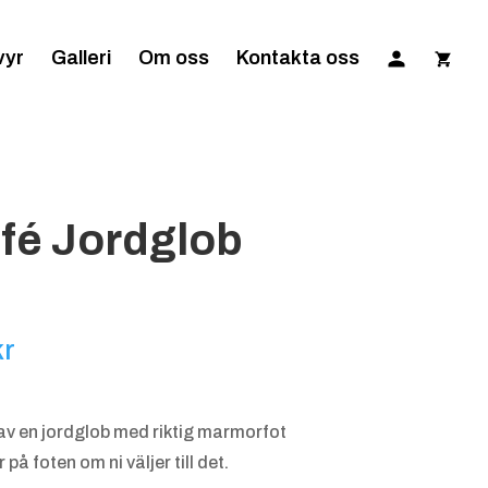
vyr
Galleri
Om oss
Kontakta oss
ofé Jordglob
Prisintervall:
kr
155.00 kr
till
 av en jordglob med riktig marmorfot
200.00 kr
å foten om ni väljer till det.