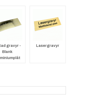
tad gravyr -
Lasergravyr
Blank
uminiumplåt