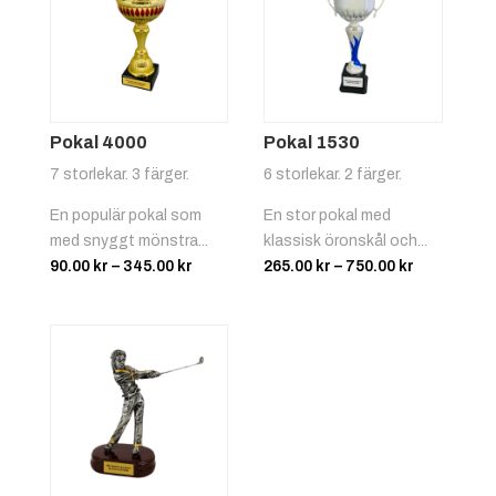
Pokal 4000
Pokal 1530
7 storlekar. 3 färger.
6 storlekar. 2 färger.
En populär pokal som
En stor pokal med
med snyggt mönstra...
klassisk öronskål och...
Prisintervall:
Prisinterva
90.00
kr
–
345.00
kr
265.00
kr
–
750.00
kr
90.00 kr
265.00 kr
till
till
345.00 kr
750.00 kr