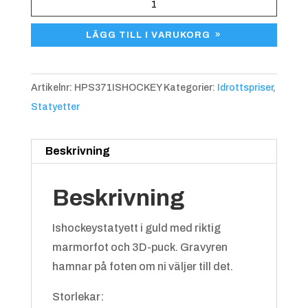
Ishockeystatyett
HPS
LÄGG TILL I VARUKORG
371
mängd
Artikelnr:
HPS371ISHOCKEY
Kategorier:
Idrottspriser
,
Statyetter
Beskrivning
Beskrivning
Ishockeystatyett i guld med riktig
marmorfot och 3D-puck. Gravyren
hamnar på foten om ni väljer till det.
Storlekar: