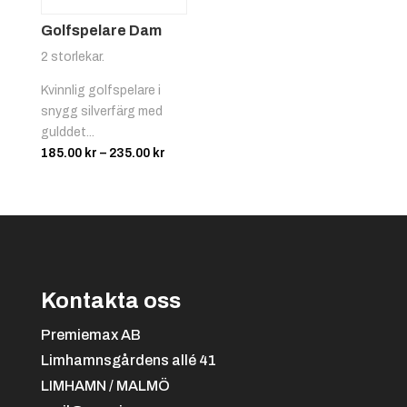
Golfspelare Dam
2 storlekar.
Kvinnlig golfspelare i
snygg silverfärg med
gulddet...
Prisintervall:
185.00
kr
–
235.00
kr
185.00 kr
till
235.00 kr
Kontakta oss
Premiemax AB
Limhamnsgårdens allé 41
LIMHAMN / MALMÖ