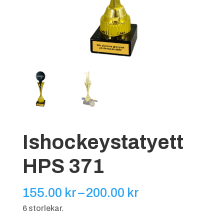
Ishockeystatyett
HPS 371
Prisintervall:
155.00
kr
–
200.00
kr
155.00 kr
6 storlekar.
till