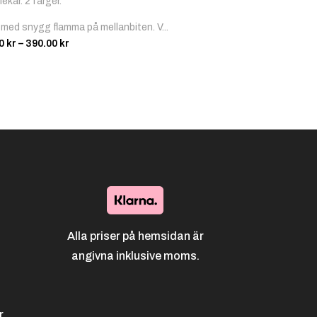
lekar. 2 färger.
 med snygg flamma på mellanbiten. V...
Prisintervall:
00
kr
–
390.00
kr
112.00 kr
till
390.00 kr
Alla priser på hemsidan är
angivna inklusive moms.
r