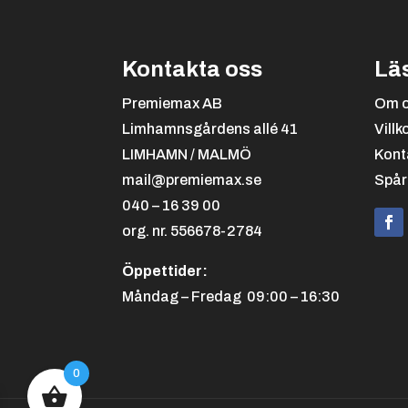
Kontakta oss
Lä
Premiemax AB
Om 
Limhamnsgårdens allé 41
Villk
LIMHAMN / MALMÖ
Kont
mail@premiemax.se
Spår
040 – 16 39 00
org. nr. 556678-2784
Öppettider:
Måndag – Fredag 09:00 – 16:30
0