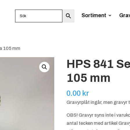
Sortiment
Gra
ca 105 mm
HPS 841 Se
105 mm
0.00
kr
Gravyrplåt ingår, men gravyr t
OBS! Gravyr syns inte i varukor
antal tecken med artikel Gravyr