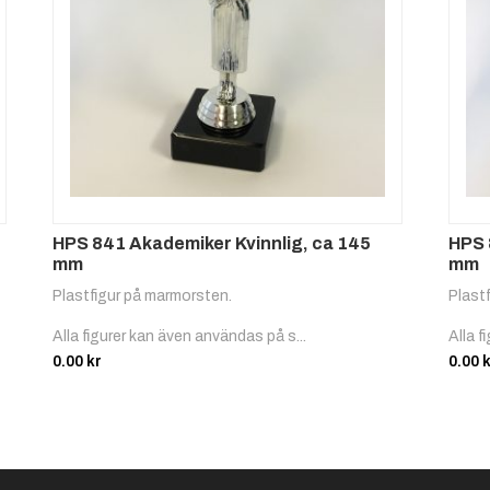
HPS 841 Akademiker Kvinnlig, ca 145
HPS 
mm
mm
Plastfigur på marmorsten.
Plast
Alla figurer kan även användas på s...
Alla f
0.00
kr
0.00
k