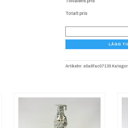
Tillvalens pris
Totalt pris
HPS
841
LÄGG TI
Segrarinna,
ca
105
Artikelnr:
e0a8fac07135
Kategor
mm
mängd