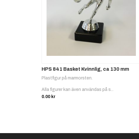
HPS 841 Basket Kvinnlig, ca 130 mm
Plastfigur på marmorsten.
Alla figurer kan även användas på s...
0.00
kr