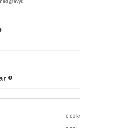
ed gravyr.
ar
0.00
kr