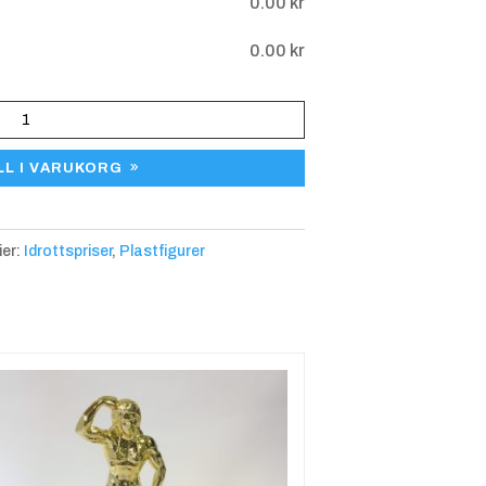
0.00
kr
0.00
kr
LL I VARUKORG
ier:
Idrottspriser
,
Plastfigurer