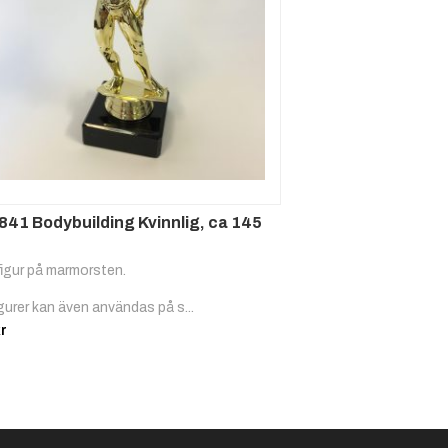
841 Bodybuilding Kvinnlig, ca 145
figur på marmorsten.
igurer kan även användas på s...
r