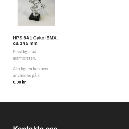
HPS 841 Cykel BMX,
ca 145 mm
Plastfigur på
marmorsten.
Alla figurer kan även
användas på s...
0.00
kr