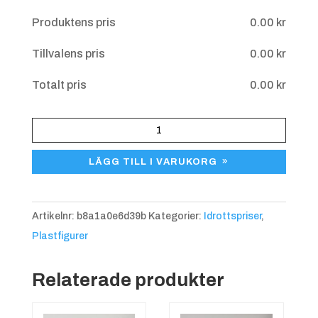
Produktens pris
0.00
kr
Tillvalens pris
0.00
kr
Totalt pris
0.00
kr
HPS
841
LÄGG TILL I VARUKORG
Motorcykel
Scrambler,
125
Artikelnr:
b8a1a0e6d39b
Kategorier:
Idrottspriser
,
mm
Plastfigurer
mängd
Relaterade produkter