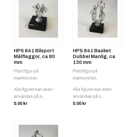
HPS 841 Bilsport
HPS 841 Basket
Målflaggor, ca 80
Dubbel Manlig, ca
mm
130 mm
Plastfigur på
Plastfigur på
marmorsten.
marmorsten.
Alla figurer kan även
Alla figurer kan även
användas på s...
användas på s...
0.00
kr
0.00
kr