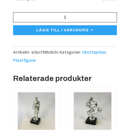
HPS
841
LÄGG TILL I VARUKORG
Höna,
ca
120
Artikelnr:
e3ecf98bde3c
Kategorier:
Idrottspriser
,
mm
Plastfigurer
mängd
Relaterade produkter