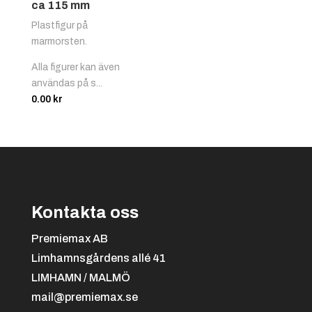
ca 115 mm
Plastfigur på
marmorsten.
Alla figurer kan även
användas på s...
0.00
kr
Kontakta oss
Premiemax AB
Limhamnsgårdens allé 41
LIMHAMN / MALMÖ
mail@premiemax.se