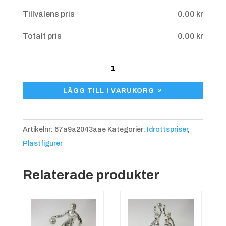
Tillvalens pris
0.00
kr
Totalt pris
0.00
kr
HPS
841
LÄGG TILL I VARUKORG
Häst
Galopp,
ca
Artikelnr:
67a9a2043aae
Kategorier:
Idrottspriser
,
110
Plastfigurer
mm
mängd
Relaterade produkter