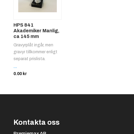
HPS 841
Akademiker Manlig,
ca 145 mm
Gravyrplåt ingår, men
gravyr tillkommer enligt
separat prislista.
...
0.00
kr
Kontakta oss
Premiemax AB